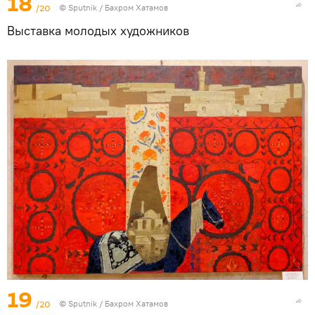
18
/20
© Sputnik / Бахром Хатамов
Выставка молодых художников
19
/20
© Sputnik / Бахром Хатамов