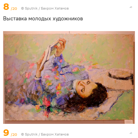
8
/20
© Sputnik / Бахром Хатамов
Выставка молодых художников
9
/20
© Sputnik / Бахром Хатамов