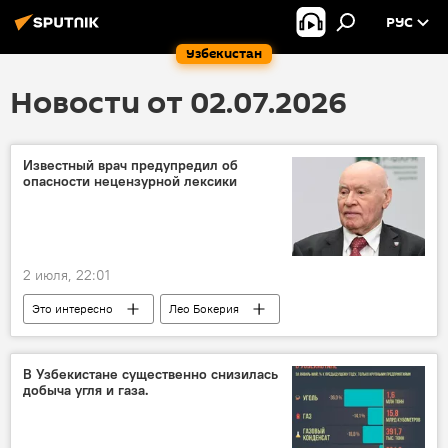
РУС
Узбекистан
Новости от 02.07.2026
Известный врач предупредил об
опасности нецензурной лексики
2 июля, 22:01
Это интересно
Лео Бокерия
здоровье
заболевания
мнение эксперта
В Узбекистане существенно снизилась
добыча угля и газа.