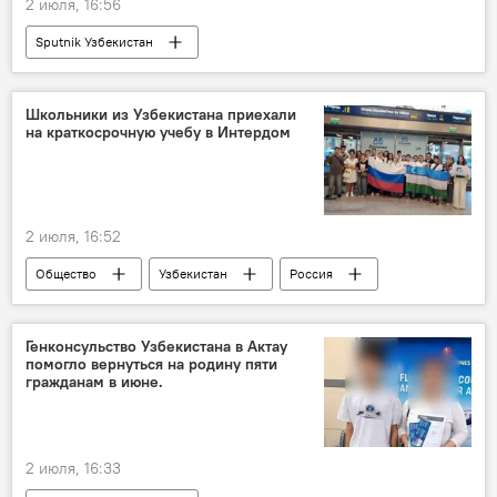
2 июля, 16:56
Sputnik Узбекистан
Школьники из Узбекистана приехали
на краткосрочную учебу в Интердом
2 июля, 16:52
Общество
Узбекистан
Россия
сотрудничество
Образование
проект
школьники
программа
Генконсульство Узбекистана в Актау
помогло вернуться на родину пяти
гражданам в июне.
2 июля, 16:33