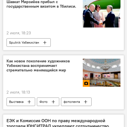
Шавкат Мирзиёев прибыл с
государственным визитом в Тбилиси.
2 июля, 18:23
Sputnik Узбекистан
Как новое поколение художников
Узбекистана воспринимает
стремительно меняющийся мир
2 июля, 18:13
Выставка
Фото
фотолента
НБУ
Ташкент
Узбекистан
художник
картины
искусство
ЕЭК и Комиссия ООН по праву международной
торговли ЮНСИТРАЛ укрепляют сотрудничество.