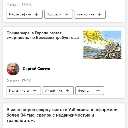
2 июля, 17:35
Инфографика
Торговля
статистика
Узбекистан
товарооборот
Россия
Китай
Турция
Афганистан
Пошла жара: в Европе растет
смертность, но Брюссель требует еще
Сергей Савчук
2 июля, 17:00
Колумнисты
Аналитика
Франция
Париж
Европа
Урсула фон дер Ляйен
В июне через эскроу-счета в Узбекистане оформили
более 34 тыс. сделок с недвижимостью и
транспортом.