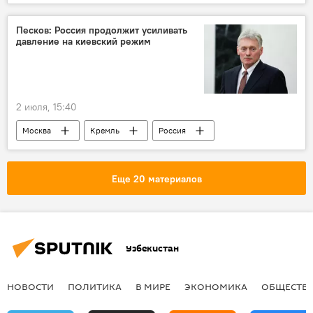
государственный визит
Грузия
Тбилиси
Песков: Россия продолжит усиливать
давление на киевский режим
2 июля, 15:40
Москва
Кремль
Россия
Дмитрий Песков
Киев
Владимир Путин
Владимир Зеленский
Еще 20 материалов
Евросоюз
В мире
Украина
Узбекистан
НОВОСТИ
ПОЛИТИКА
В МИРЕ
ЭКОНОМИКА
ОБЩЕСТВ