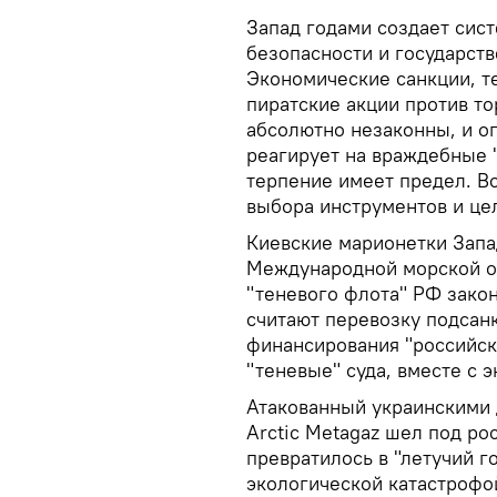
Запад годами создает сис
безопасности и государст
Экономические санкции, т
пиратские акции против то
абсолютно незаконны, и о
реагирует на враждебные 
терпение имеет предел. В
выбора инструментов и це
Киевские марионетки Запа
Международной морской ор
"теневого флота" РФ зак
считают перевозку подсан
финансирования "российско
"теневые" суда, вместе с 
Атакованный украинскими 
Arctic Metagaz шел под ро
превратилось в "летучий г
экологической катастрофо