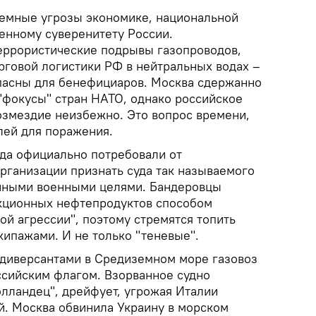
темные угрозы экономике, национальной
венному суверенитету России.
еррористические подрывы газопроводов,
рговой логистики РФ в нейтральных водах –
пасны для бенефициаров. Москва сдержанно
"фокусы" стран НАТО, однако российское
озмездие неизбежно. Это вопрос времени,
лей для поражения.
да официально потребовали от
ганизации признать суда так называемого
онными военными целями. Бандеровцы
кционных нефтепродуктов способом
й агрессии", поэтому стремятся топить
экипажами. И не только "теневые".
диверсантами в Средиземном море газовоз
ссийским флагом. Взорванное судно
олландец", дрейфует, угрожая Италии
й. Москва обвинила Украину в морском