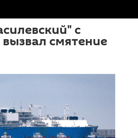
силевский" с
 вызвал смятение