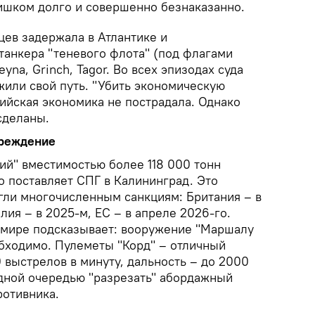
ишком долго и совершенно безнаказанно.
цев задержала в Атлантике и
анкера "теневого флота" (под флагами
eyna, Grinch, Tagor. Во всех эпизодах суда
жили свой путь. "Убить экономическую
сийская экономика не пострадала. Однако
сделаны.
преждение
ий" вместимостью более 118 000 тонн
о поставляет СПГ в Калининград. Это
гли многочисленным санкциям: Британия – в
лия – в 2025-м, ЕС – в апреле 2026-го.
в мире подсказывает: вооружение "Маршалу
бходимо. Пулеметы "Корд" – отличный
0 выстрелов в минуту, дальность – до 2000
одной очередью "разрезать" абордажный
ротивника.