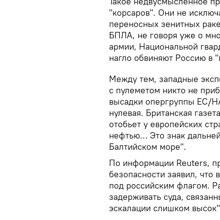
Такое недвусмысленное п
"корсаров". Они не исклю
переносных зенитных раке
БПЛА, не говоря уже о мн
армии, Национальной гвар
нагло обвиняют Россию в 
Между тем, западные экспе
с пулеметом никто не приб
высадки опергруппы ЕС/НА
нулевая. Британская газет
отобьет у европейских стр
нефтью… Это знак дальней
Балтийском море".
По информации Reuters, п
безопасности заявил, что 
под российским флагом. Р
задерживать суда, связанн
эскалации слишком высок"