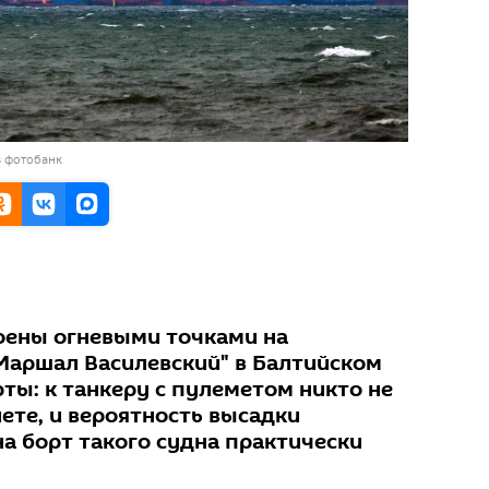
в фотобанк
оены огневыми точками на
"Маршал Василевский" в Балтийском
ты: к танкеру с пулеметом никто не
ете, и вероятность высадки
а борт такого судна практически