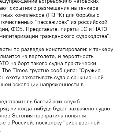
редупреждение встревожило натовских
чают скрытного размещения на танкере
тных комплексов (ПЗРК) для борьбы с
огочисленных "пассажирах" из российской
дии, ФСБ. Представьте, пираты ЕС и НАТО
"милитаризации гражданского судоходства"!
рты по разведке констатировали: к танкеру
лизится на вертолете, и вероятность
ТО на борт такого судна практически
а The Times грустно сообщила: "Оружие
ан охоту захватывать суда с санкционной
шей эскалации напряженности в
редставитель балтийских служб
вряд ли когда-нибудь будет захвачено судно
анее Эстония прекратила попытки
ые с Россией, поскольку "риск военной
.