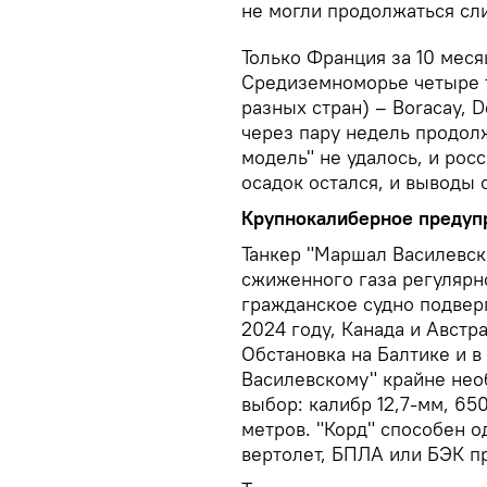
не могли продолжаться сл
Только Франция за 10 меся
Средиземноморье четыре т
разных стран) – Boracay, D
через пару недель продол
модель" не удалось, и рос
осадок остался, и выводы 
Крупнокалиберное преду
Танкер "Маршал Василевск
сжиженного газа регулярн
гражданское судно подвер
2024 году, Канада и Австра
Обстановка на Балтике и 
Василевскому" крайне нео
выбор: калибр 12,7-мм, 65
метров. "Корд" способен 
вертолет, БПЛА или БЭК п