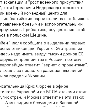
 эскалация и "рост военного присутствия
, хотя Германия и Нидерланды только что
нии военный командный центр для
ячие балтийские парни стали на шаг ближе к
управление боевыми и вспомогательными
вернутыми в Прибалтике, осуществлял штаб
уса в польском Щецине.
Ляйен 1 июля сообщила о выделении первых
беспилотников для Украины. Это транш из
Здесь надо иметь ввиду: тысячи дронов ЕС
азрушать предприятия в России, поэтому
вропейцам ответит, "вернет с процентами".
на вышла за пределы традиционных линий
 и за пределы Украины.
исательница Крис Форсне в эфире
тила: за Украиной и ее БПЛА-атаками стоят
угих стран, и Москва ответит на эти атаки:
а… А мы сидим с безумцами в Западной