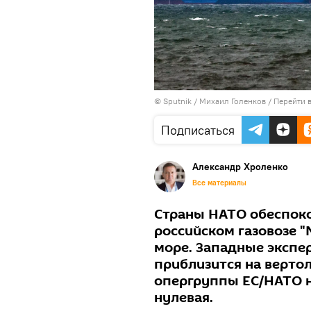
© Sputnik / Михаил Голенков
/
Перейти 
Подписаться
Александр Хроленко
Все материалы
Страны НАТО обеспок
российском газовозе 
море. Западные экспер
приблизится на вертол
опергруппы ЕС/НАТО н
нулевая.