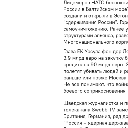
Лицемеров НАТО беспокоит
России в Балтийском море"
создали и открыли в Эсто
"сдерживания России". Гор
самоуничтожению. Ранее 
структурами альянса, раз
Многонационального корп
Глава ЕК Урсула фон дер 
3,9 млрд евро на закупку 
кредита на 90 млрд евро. 
полетят убивать людей и р
раньше или позже Москва е
Не все понимают, что вой
боевого соприкосновения,
Шведская журналистка и п
телеканала Swebb TV заме
Британия, Германия, ряд др
"Россия – ядерная держав