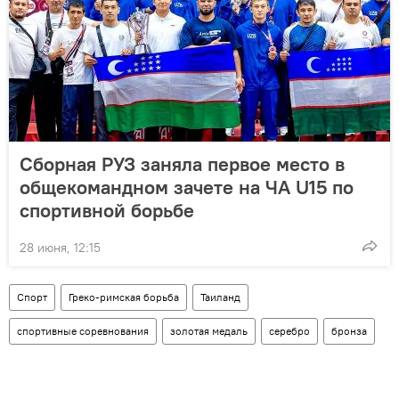
Сборная РУЗ заняла первое место в
общекомандном зачете на ЧА U15 по
спортивной борьбе
28 июня, 12:15
Спорт
Греко-римская борьба
Таиланд
спортивные соревнования
золотая медаль
серебро
бронза