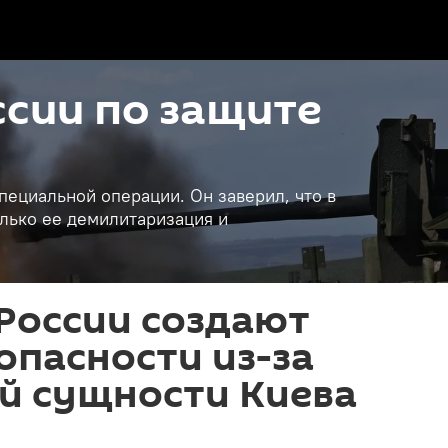
сии по защите
пециальной операции. Он заверил, что в
лько ее демилитаризация и
 России создают
опасности из-за
й сущности Киева