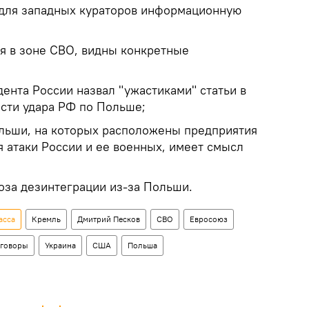
 для западных кураторов информационную
я в зоне СВО, видны конкретные
ента России назвал "ужастиками" статьи в
сти удара РФ по Польше;
льши, на которых расположены предприятия
я атаки России и ее военных, имеет смысл
оза дезинтеграции из-за Польши.
асса
Кремль
Дмитрий Песков
СВО
Евросоюз
еговоры
Украина
США
Польша