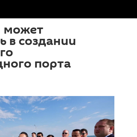
н может
ь в создании
го
дного порта