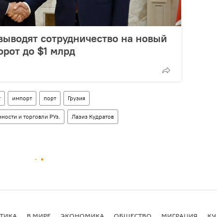
выводят сотрудничество на новый
орот до $1 млрд
т
импорт
порт
Грузия
ости и торговли РУз.
Лазиз Кудратов
ТИКА
В МИРЕ
ЭКОНОМИКА
ОБЩЕСТВО
МИГРАЦИЯ
КУ