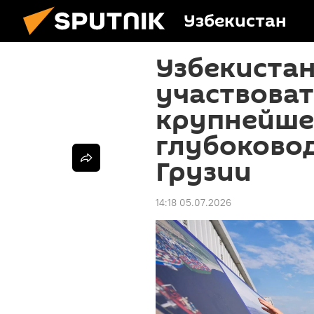
Узбекистан
Узбекиста
участвоват
крупнейше
глубоково
Грузии
14:18 05.07.2026