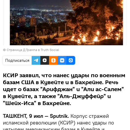
© Страница Д.Трампа в Truth Social
Подписаться
КСИР заявил, что нанес удары по военным
базам США в Кувейте и в Бахрейне. Речь
идет о базах "Арифджан" и "Али ас-Салем"
в Кувейте, а также "Аль-Джуффейр" и
"Шейх-Иса" в Бахрейне.
ТАШКЕНТ, 9 июл — Sputnik.
Корпус стражей
исламской революции (КСИР) нанес удары по
четырем американским базам в Кувейте и