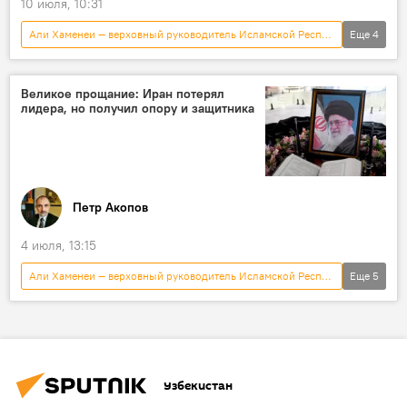
10 июля, 10:31
Али Хаменеи — верховный руководитель Исламской Республики Иран
Еще
4
Иран
похороны
траур
Общество
Великое прощание: Иран потерял
лидера, но получил опору и защитника
Петр Акопов
4 июля, 13:15
Али Хаменеи — верховный руководитель Исламской Республики Иран
Еще
5
Иран
Тегеран
Израиль
Аналитика
Колумнисты
Узбекистан