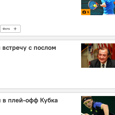
5
Фото
 встречу с послом
 в плей-офф Кубка