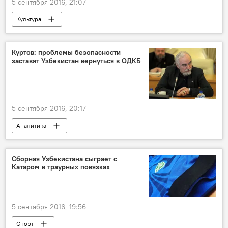
5 сентября 2016, 21:07
Культура
Куртов: проблемы безопасности
заставят Узбекистан вернуться в ОДКБ
5 сентября 2016, 20:17
Аналитика
Скончался президент Узбекистана Ислам Каримов
Политика
Сборная Узбекистана сыграет с
Катаром в траурных повязках
5 сентября 2016, 19:56
Спорт