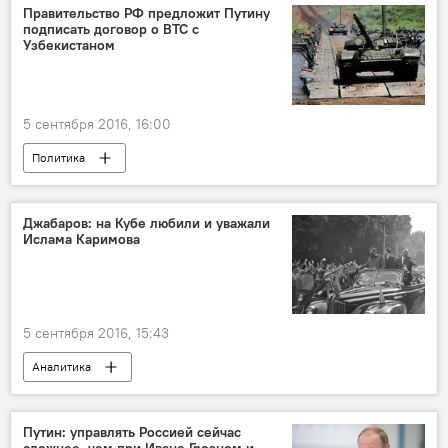
Правительство РФ предложит Путину
подписать договор о ВТС с
Узбекистаном
5 сентября 2016, 16:00
Политика
Джабаров: на Кубе любили и уважали
Ислама Каримова
5 сентября 2016, 15:43
Аналитика
Скончался президент Узбекистана Ислам Каримов
Политика
Путин: управлять Россией сейчас