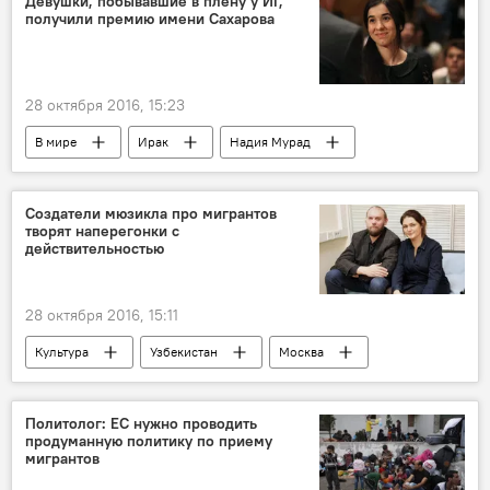
Девушки, побывавшие в плену у ИГ,
получили премию имени Сахарова
28 октября 2016, 15:23
В мире
Ирак
Надия Мурад
Ламийя Анджи Башар
Исламское государство
Создатели мюзикла про мигрантов
творят наперегонки с
действительностью
28 октября 2016, 15:11
Культура
Узбекистан
Москва
Политолог: ЕС нужно проводить
продуманную политику по приему
мигрантов