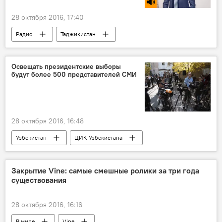
28 октября 2016, 17:40
Радио
Таджикистан
Умед Кучкалиев
дизайнер
Восток
тренды
Освещать президентские выборы
будут более 500 представителей СМИ
28 октября 2016, 16:48
Узбекистан
ЦИК Узбекистана
Президентские выборы в Узбекистане
Президентские выборы в Узбекистане
Закрытие Vine: самые смешные ролики за три года
существования
Политика
28 октября 2016, 16:16
В мире
Vine