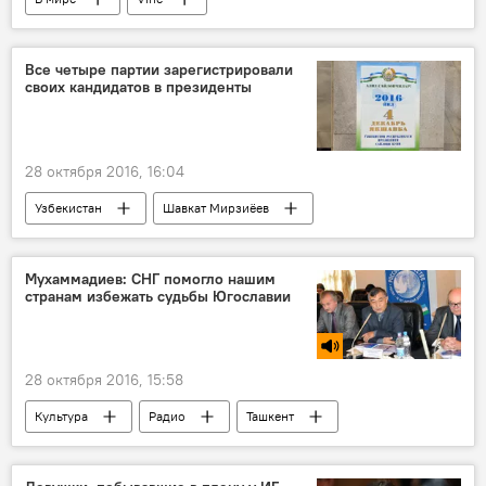
Все четыре партии зарегистрировали
своих кандидатов в президенты
28 октября 2016, 16:04
Узбекистан
Шавкат Мирзиёев
ЦИК Узбекистана
Президентские выборы в Узбекистане
Мухаммадиев: СНГ помогло нашим
странам избежать судьбы Югославии
Президентские выборы в Узбекистане
Политика
28 октября 2016, 15:58
Культура
Радио
Ташкент
Республиканский интернациональный культурный центр
Политика