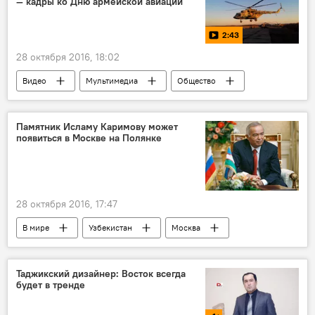
— кадры ко Дню армейской авиации
2:43
28 октября 2016, 18:02
Видео
Мультимедиа
Общество
Россия
Памятник Исламу Каримову может
появиться в Москве на Полянке
28 октября 2016, 17:47
В мире
Узбекистан
Москва
Ислам Каримов
памятник
Полянка
Таджикский дизайнер: Восток всегда
будет в тренде