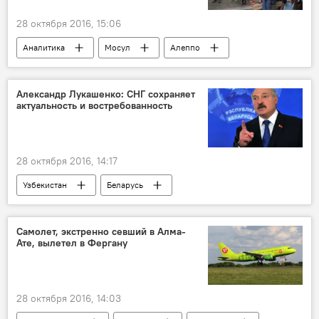
28 октября 2016, 15:06
Аналитика
Мосул
Алеппо
Исламское государство
Александр Лукашенко: СНГ сохраняет
актуальность и востребованность
28 октября 2016, 14:17
Узбекистан
Беларусь
Александр Лукашенко
СНГ
Политика
Самолет, экстренно севший в Алма-
Ате, вылетел в Фергану
28 октября 2016, 14:03