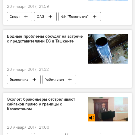
20 января 2017, 21:59
Спорт
ОАЭ
ФК "Локомотив"
ФК "Зенит"
Узбекистан
Футбол
Футболист
ничья
Санкт-Петербург
Водные проблемы обсудят на встрече
с представителями ЕС в Ташкенте
Ташкент
20 января 2017, 21:32
Экономика
Узбекистан
Конференция
Водный вопрос
Евросоюз
Эколог: браконьеры отстреливают
сайгаков прямо у границы с
Казахстаном
20 января 2017, 21:00