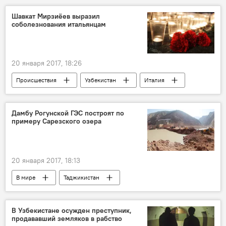
тушение пожара
Шавкат Мирзиёев выразил
соболезнования итальянцам
20 января 2017, 18:26
Происшествия
Узбекистан
Италия
горы
соболезнования
схождение лавины
Дамбу Рогунской ГЭС построят по
примеру Сарезского озера
20 января 2017, 18:13
В мире
Таджикистан
Рогунская ГЭС
В Узбекистане осужден преступник,
продававший земляков в рабство