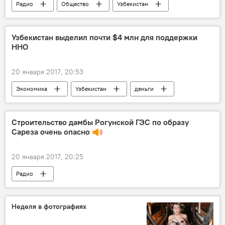
Радио
Общество
Узбекистан
плато Устюрт
Экологическое движение Узбекистана
Узбекистан выделил почти $4 млн для поддержки
ННО
20 января 2017, 20:53
Экономика
Узбекистан
деньги
Инвестиции
сум
некоммерческие организации
Строительство дамбы Рогунской ГЭС по образу
Сареза очень опасно
20 января 2017, 20:25
Радио
Неделя в фотографиях