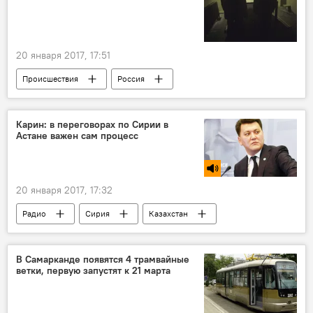
20 января 2017, 17:51
Происшествия
Россия
Сырдарьинская область
Самаркандская область
Джизак
Карин: в переговорах по Сирии в
Астане важен сам процесс
Пенза
20 января 2017, 17:32
Радио
Сирия
Казахстан
Астана
В Самарканде появятся 4 трамвайные
ветки, первую запустят к 21 марта