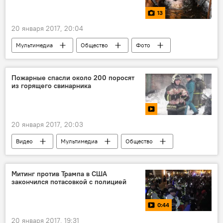
13
20 января 2017, 20:04
Мультимедиа
Общество
Фото
Пожарные спасли около 200 поросят
из горящего свинарника
20 января 2017, 20:03
Видео
Мультимедиа
Общество
Россия
пожар
спасение
поросята
Митинг против Трампа в США
закончился потасовкой с полицией
0:44
20 января 2017, 19:31