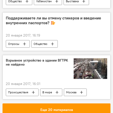
Общество
Узбекистан
Выставка
ЭКСПО
организация мероприятий
event
Поддерживаете ли вы отмену стикеров и введение
внутренних паспортов?
20 января 2017, 16:19
Опросы
Общество
Взрывное устройство в здании ВГТРК
не найдено
20 января 2017, 16:01
Происшествия
В мире
Москва
ВГТРК
Еще 20 материалов