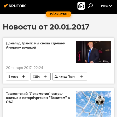
РУС
Узбекистан
Новости от 20.01.2017
Дональд Трамп: мы снова сделаем
Америку великой
20 января 2017, 22:24
В мире
США
Дональд Трамп
инаугурация
речь
Ташкентский "Локомотив" сыграл
вничью с петербургским "Зенитом" в
ОАЭ