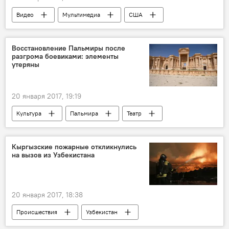
Видео
Мультимедиа
США
Митинг
потасовка
Восстановление Пальмиры после
разгрома боевиками: элементы
утеряны
20 января 2017, 19:19
Культура
Пальмира
Театр
восстановление
реставрация
Кыргызские пожарные откликнулись
на вызов из Узбекистана
20 января 2017, 18:38
Происшествия
Узбекистан
Кыргызстан
пожар
МЧС