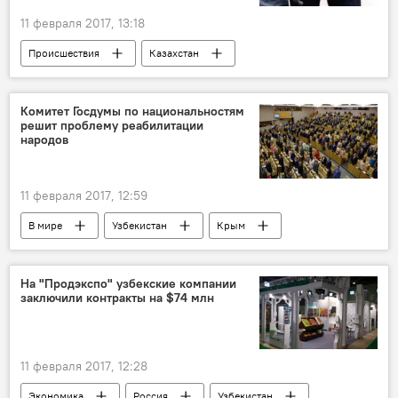
11 февраля 2017, 13:18
Происшествия
Казахстан
Задержание
Борьба с терроризмом
борьба с экстремизмом
Комитет Госдумы по национальностям
решит проблему реабилитации
народов
11 февраля 2017, 12:59
В мире
Узбекистан
Крым
Госдума
гражданство
национальность
На "Продэкспо" узбекские компании
заключили контракты на $74 млн
11 февраля 2017, 12:28
Экономика
Россия
Узбекистан