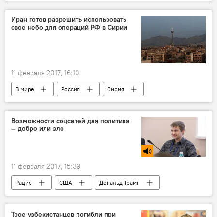
МЧС Узбекистана
погода
Снег
Иран готов разрешить использовать
свое небо для операций РФ в Сирии
11 февраля 2017, 16:10
В мире
Россия
Сирия
Иран
Борьба с терроризмом
Авиабаза
ВКС
Возможности соцсетей для политика
— добро или зло
11 февраля 2017, 15:39
Радио
США
Дональд Трамп
Иванка Трамп
Социальная сеть
соцсети
Трое узбекистанцев погибли при