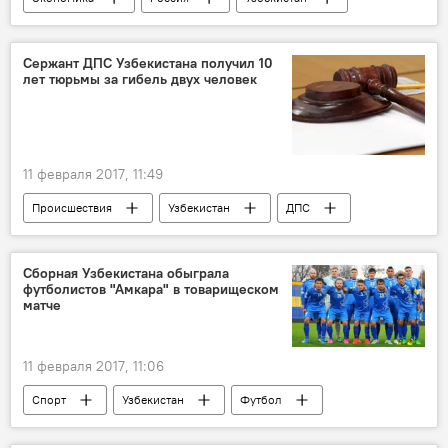
овощи
Фрукты
Продэкспо
Сержант ДПС Узбекистана получил 10
лет тюрьмы за гибель двух человек
11 февраля 2017, 11:49
Происшествия
Узбекистан
ДПС
ДТП
авария
суд
Сборная Узбекистана обыграла
футболистов "Амкара" в товарищеском
матче
11 февраля 2017, 11:06
Спорт
Узбекистан
Футбол
Футболист