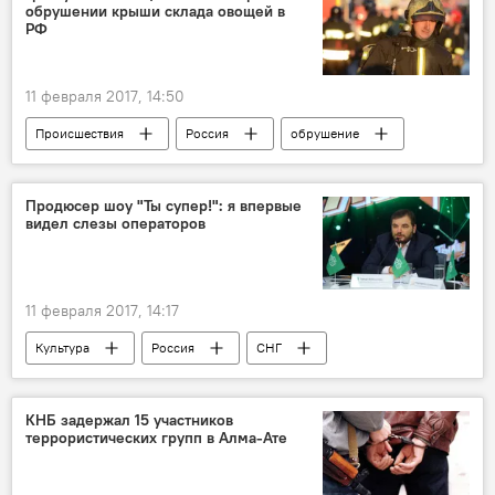
обрушении крыши склада овощей в
РФ
11 февраля 2017, 14:50
Происшествия
Россия
обрушение
узбек
граждане Узбекистана
Продюсер шоу "Ты супер!": я впервые
видел слезы операторов
11 февраля 2017, 14:17
Культура
Россия
СНГ
дети
вокал
шоу
Ты супер
КНБ задержал 15 участников
террористических групп в Алма-Ате