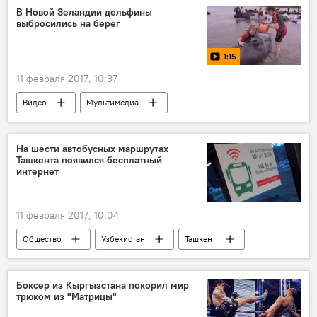
В Новой Зеландии дельфины
выбросились на берег
1:15
11 февраля 2017, 10:37
Видео
Мультимедиа
Новая Зеландия
волонтер
дельфин
На шести автобусных маршрутах
Ташкента появился бесплатный
интернет
11 февраля 2017, 10:04
Общество
Узбекистан
Ташкент
автобус
wi-fi
Боксер из Кыргызстана покорил мир
трюком из "Матрицы"