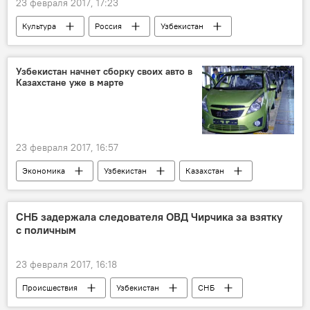
23 февраля 2017, 17:23
Культура
Россия
Узбекистан
Россотрудничество
День защитника Родины
Узбекистан начнет сборку своих авто в
Казахстане уже в марте
23 февраля 2017, 16:57
Экономика
Узбекистан
Казахстан
GM Uzbekistan
MAN Uzbekistan
СамАвто
автомобиль
СНБ задержала следователя ОВД Чирчика за взятку
с поличным
производство
23 февраля 2017, 16:18
Происшествия
Узбекистан
СНБ
взятка
наркоторговец