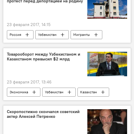
протест перед депортацией на родину
23 февраля 2017, 14:15
Россия
Узбекистан
Мигранты
депортация
Товарооборот между Узбекистаном и
Казахстаном превысил $2 млрд
23 февраля 2017, 13:46
Экономика
Узбекистан
Казахстан
Аскар Мамин
товарооборот
межправительственные консультации
Скоропостижно скончался советский
актер Алексей Петренко