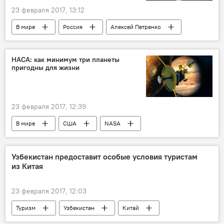
23 февраля 2017, 13:12
В мире
Россия
Алексей Петренко
актер
НАСА: как минимум три планеты
пригодны для жизни
23 февраля 2017, 12:39
В мире
США
NASA
Космос
планета
Узбекистан предоставит особые условия туристам
из Китая
23 февраля 2017, 12:03
Туризм
Узбекистан
Китай
Туризм
Шелковый путь
виза