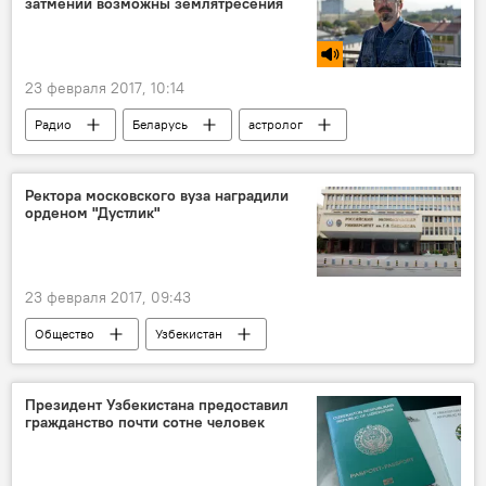
затмений возможны землятресения
23 февраля 2017, 10:14
Радио
Беларусь
астролог
затмение
Ректора московского вуза наградили
орденом "Дустлик"
23 февраля 2017, 09:43
Общество
Узбекистан
Виктор Гришин
РЭУ имени Плеханова
Университет
награждение
Президент Узбекистана предоставил
гражданство почти сотне человек
орден дружбы
"Дустлик"