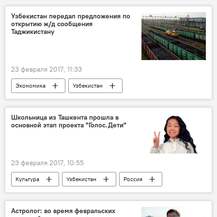
турист
Узбекистан передал предложения по
открытию ж/д сообщения
Таджикистану
23 февраля 2017, 11:33
Экономика
Узбекистан
Таджикистан
Железная дорога
движение поездов
Школьница из Ташкента прошла в
основной этап проекта "Голос.Дети"
23 февраля 2017, 10:55
Культура
Узбекистан
Россия
Милана Пак
Голос.Дети
телепроект
Астролог: во время февральских