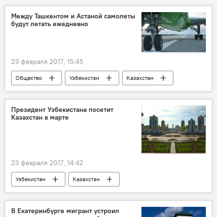
следователь
Между Ташкентом и Астаной самолеты
будут летать ежедневно
23 февраля 2017, 15:45
Общество
Узбекистан
Казахстан
Ташкент
Алматы
Авиасообщение
Самолет
транспорт
Президент Узбекистана посетит
Казахстан в марте
23 февраля 2017, 14:42
Узбекистан
Казахстан
Шавкат Мирзиёев
визит
сотрудничество
Политика
В Екатеринбурге мигрант устроил