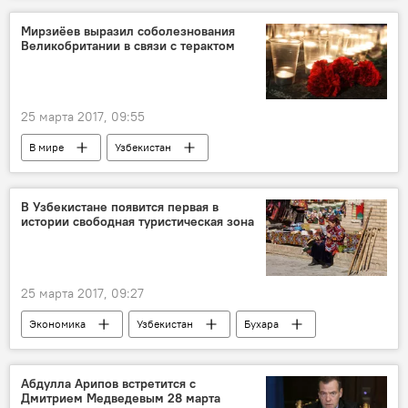
Мирзиёев выразил соболезнования
Великобритании в связи с терактом
25 марта 2017, 09:55
В мире
Узбекистан
Великобритания
Лондон
Шавкат Мирзиёев
Тереза Мэй
В Узбекистане появится первая в
истории свободная туристическая зона
25 марта 2017, 09:27
Экономика
Узбекистан
Бухара
Бухарская область
Абдулла Арипов встретится с
Дмитрием Медведевым 28 марта