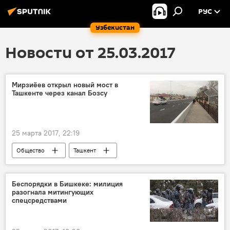
РУС
Узбекистан
Новости от 25.03.2017
Мирзиёев открыл новый мост в
Ташкенте через канал Бозсу
25 марта 2017, 22:19
Общество
Ташкент
Шавкат Мирзиёев
Беспорядки в Бишкеке: милиция
разогнала митингующих
спецсредствами