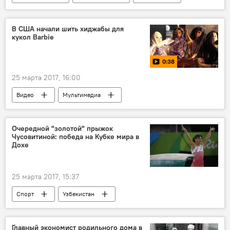
Шавкат Мирзиёев
В США начали шить хиджабы для
кукол Barbie
0:38
25 марта 2017, 16:00
Видео
Мультимедиа
Очередной "золотой" прыжок
Чусовитиной: победа на Кубке мира в
Дохе
25 марта 2017, 15:37
Спорт
Узбекистан
Оксана Чусовитина
Главный экономист родильного дома в