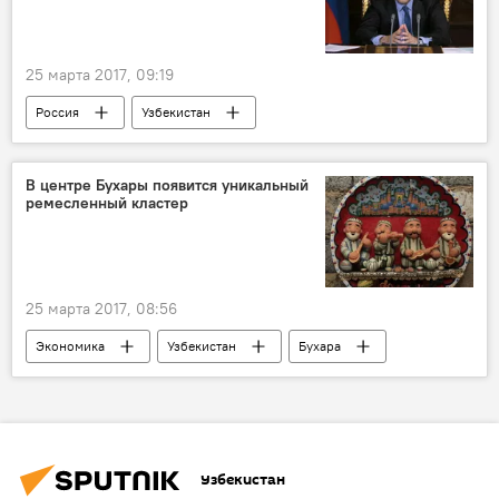
25 марта 2017, 09:19
Россия
Узбекистан
Дмитрий Медведев
Абдулла Арипов
Политика
В центре Бухары появится уникальный
ремесленный кластер
25 марта 2017, 08:56
Экономика
Узбекистан
Бухара
Бухарская область
Узбекистан