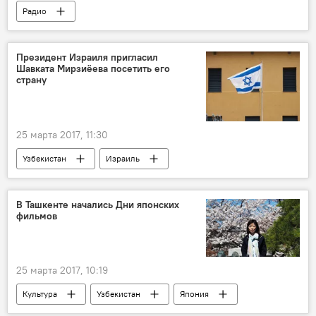
Радио
Президент Израиля пригласил
Шавката Мирзиёева посетить его
страну
25 марта 2017, 11:30
Узбекистан
Израиль
Шавкат Мирзиёев
Реувен Ривлин
Политика
В Ташкенте начались Дни японских
фильмов
25 марта 2017, 10:19
Культура
Узбекистан
Япония