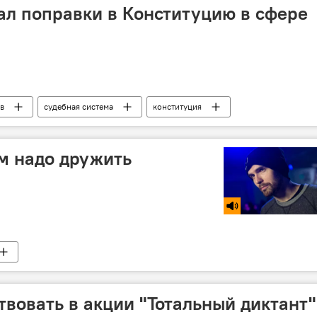
л поправки в Конституцию в сфере
в
судебная система
конституция
тво
поправки
Политика
ом надо дружить
твовать в акции "Тотальный диктант"