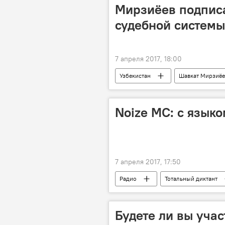
Мирзиёев подписа
судебной системы
7 апреля 2017, 18:00
Узбекистан
Шавкат Мирзиёе
новый закон
законодательс
Noize MC: с язык
7 апреля 2017, 17:50
Радио
Тотальный диктант
Будете ли вы учас