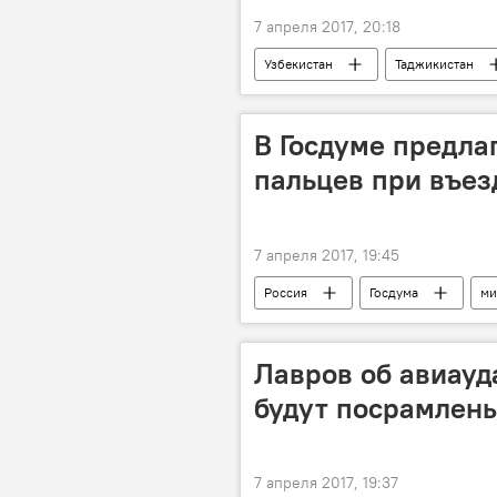
7 апреля 2017, 20:18
Узбекистан
Таджикистан
Центральная Азия
МИД Узб
сотрудничество
Встреча
В Госдуме предла
Заседание Совета министров иностр
пальцев при въез
7 апреля 2017, 19:45
Россия
Госдума
ми
Законопроект
отпечатки па
Лавров об авиауд
будут посрамлен
7 апреля 2017, 19:37