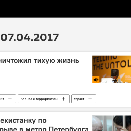
07.04.2017
уничтожил тихую жизнь
вия
Борьба с терроризмом
теракт
ьме
бекистанку по
рыве в метро Петербурга