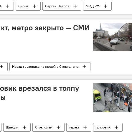
А
Сирия
Сергей Лавров
МИД РФ
ление
акт, метро закрыто — СМИ
Наезд грузовика на людей в Стокгольме
овик врезался в толпу
вы
Швеция
Стокгольм
теракт
грузовик