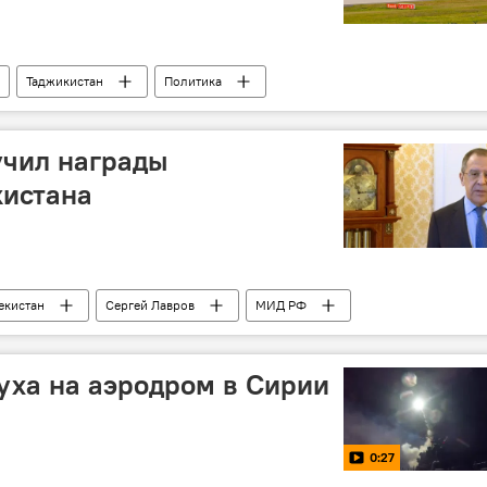
Таджикистан
Политика
учил награды
кистана
екистан
Сергей Лавров
МИД РФ
Г
Награда
награждение
Политика
уха на аэродром в Сирии
0:27