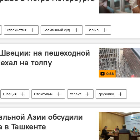
Узбекистан
Басманный суд
Взрыв
Взрыв в метро Санкт-Петербурга
 Швеции: на пешеходной
ехал на толпу
0:58
Швеция
Стокгольм
теракт
грузовик
альной Азии обсудили
 в Ташкенте