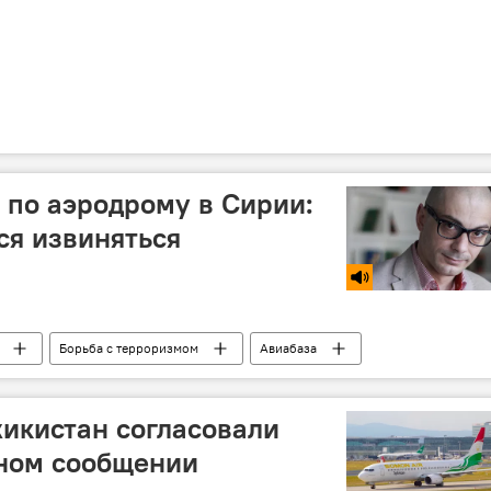
е по аэродрому в Сирии:
ся извиняться
Борьба с терроризмом
Авиабаза
жикистан согласовали
шном сообщении