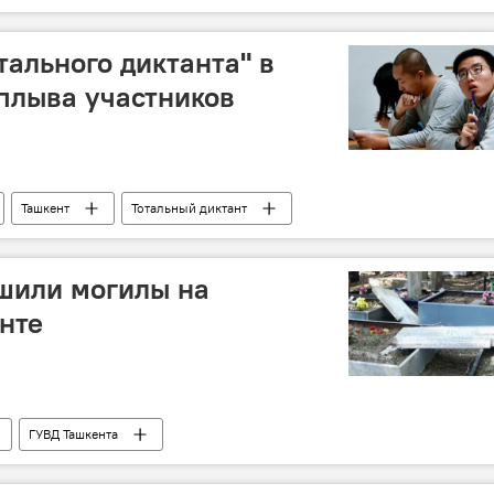
ьме
тального диктанта" в
плыва участников
Ташкент
Тотальный диктант
шили могилы на
нте
ГУВД Ташкента