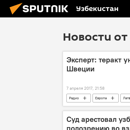
Узбекистан
Новости от 
Эксперт: теракт 
Швеции
7 апреля 2017, 21:58
Радио
Европа
Лат
Наезд грузовика на людей в Стокгол
Суд арестовал уз
подозрению во вз