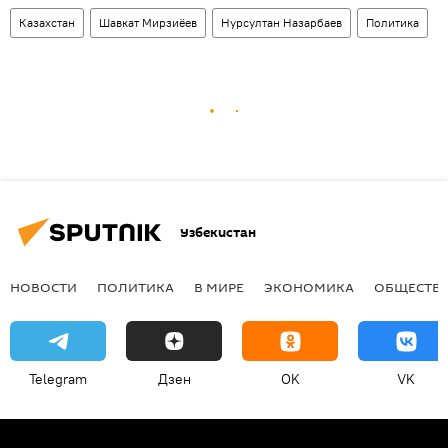
Казахстан
Шавкат Мирзиёев
Нурсултан Назарбаев
Политика
Узбекистан
НОВОСТИ
ПОЛИТИКА
В МИРЕ
ЭКОНОМИКА
ОБЩЕСТВ
Telegram
Дзен
OK
VK