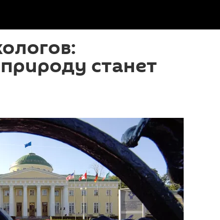
кологов:
 природу станет