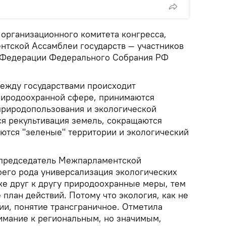
 организационного комитета конгресса,
тской Ассамблеи государств — участников
а Федерации Федерального Собрания РФ
между государствами происходит
риродоохранной сфере, принимаются
риродопользования и экологической
ся рекультивация земель, сокращаются
ются "зеленые" территории и экологический
а председатель Межпарламентской
оего рода универсализация экологических
же друг к другу природоохранные меры, тем
план действий. Потому что экология, как не
ии, понятие трансграничное. Отметила
имание к региональным, но значимым,