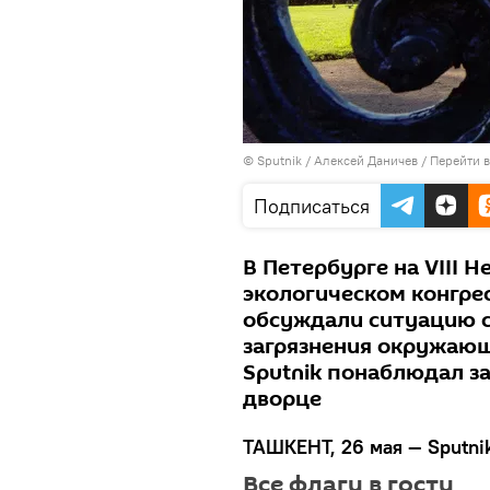
© Sputnik / Алексей Даничев
/
Перейти 
Подписаться
В Петербурге на VIII
экологическом конгрес
обсуждали ситуацию с
загрязнения окружающ
Sputnik понаблюдал за
дворце
ТАШКЕНТ, 26 мая — Sputni
Все флаги в гости