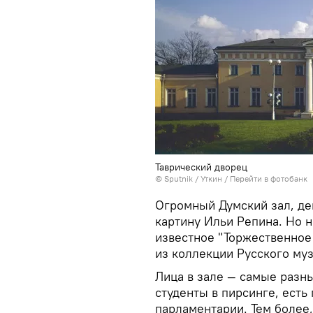
Таврический дворец
© Sputnik / Уткин
/
Перейти в фотобанк
Огромный Думский зал, де
картину Ильи Репина. Но 
известное "Торжественное
из коллекции Русского муз
Лица в зале — самые разн
студенты в пирсинге, есть
парламентарии. Тем более,