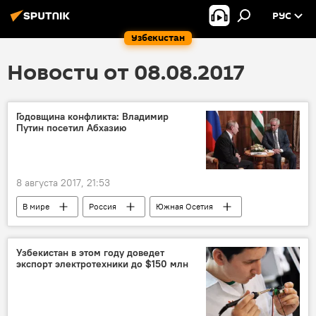
РУС
Узбекистан
Новости от 08.08.2017
Годовщина конфликта: Владимир
Путин посетил Абхазию
8 августа 2017, 21:53
В мире
Россия
Южная Осетия
Абхазия
Владимир Путин
Рауль Хаджимба
Встреча
Узбекистан в этом году доведет
экспорт электротехники до $150 млн