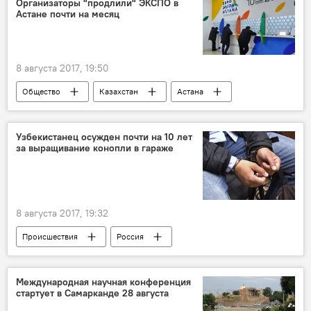
Организаторы "продлили" ЭКСПО в
Астане почти на месяц
Министерство культуры Узбекистана
назначение
Отставки и назначения в Узбекистане
8 августа 2017, 19:50
Общество
Казахстан
Астана
ЭКСПО-2017
Узбекистанец осужден почти на 10 лет
за выращивание конопли в гараже
8 августа 2017, 19:32
Происшествия
Россия
Гражданин Узбекистана
суд
наркоторговец
конопля
Международная научная конференция
стартует в Самарканде 28 августа