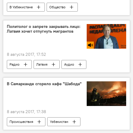
В Узбекистане
Общество
Узбекистан
Оман
МИД Узбекистана
Строительство
Политолог о запрете закрывать лицо:
Латвия хочет отпугнуть мигрантов
Посол
Библиотека
8 августа 2017, 17:52
Радио
Латвия
Аудио
Мигранты
эксперт
В Самарканде сгорело кафе "Шабода"
8 августа 2017, 17:38
Происшествия
Узбекистан
Самарканд