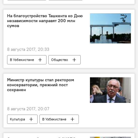
Шавкат Мирзиёев
Цзинь Лицюнь
Азиатский банк инфраструктурных инвестиций
На благоустройство Ташкента ко Дню
независимости направят 200 млн
Встреча
Политика
сумов
8 августа 2017, 20:33
В Узбекистане
Общество
Экономика
Ташкент
Министр культуры стал ректором
консерватории, прежний пост
сохранен
8 августа 2017, 20:07
Культура
В Узбекистане
Узбекистан
Махмуд Муратов
Государственная консерватория Узбекистана