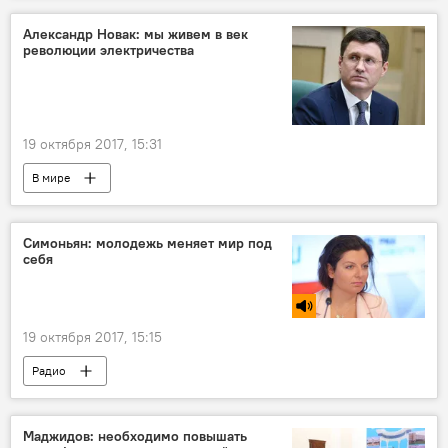
Александр Новак: мы живем в век
революции электричества
19 октября 2017, 15:31
В мире
XIX Всемирный фестиваль молодежи в Сочи
Россия
Александр Новак
Симоньян: молодежь меняет мир под
себя
Солнечная энергия
министр
19 октября 2017, 15:15
Радио
Маджидов: необходимо повышать