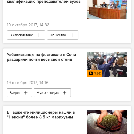
квалификацию преподавателей вузов
19 октября 2017, 14:33
В Узбекистане
Общество
Узбекистан
Образование
Образование в Узбекистане
Узбекистанцы на фестивале в Сочи
раздарили почти весь свой стенд
1:52
19 октября 2017, 14:16
Видео
Мультимедиа
XIX Всемирный фестиваль молодежи в Сочи
Сочи
В Ташкенте милиционеры нашли в
"Нексии" более 3,5 кг марихуаны