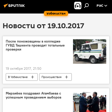
РУС
Узбекистан
Новости от 19.10.2017
После поножовщины в колледже
ГУВД Ташкента проводит тотальные
проверки
19 октября 2017, 21:50
В Узбекистане
Происшествия
Общество
События Ташкента
Ташкент
ГУВД Ташкента
Мирзиёев поздравил Атамбаева с
успешным проведением выборов