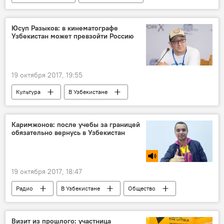
События Ташкента
Ташкент
МЧС Узбекистана
Юсуп Разыков: в кинематографе
Узбекистан может превзойти Россию
19 октября 2017, 19:55
Культура
В Узбекистане
Узбекистан
Юсуп Разыков
Национальное агентство "Узбеккино"
Каримжонов: после учебы за границей
обязательно вернусь в Узбекистан
Министерство культ Узбекистана
19 октября 2017, 18:47
Радио
В Узбекистане
Общество
XIX Всемирный фестиваль молодежи в Сочи
Узбекистан
Визит из прошлого: участница