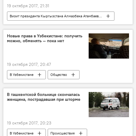
19 октября 2017, 21:31
Визит президента Кыргызстана Алмазбека Атамбаева в Узбекистан
Узбекистан
Кыргызстан
Шавкат Мирзиёев
Алмазбек Атамбаев
Новые права в Узбекистане: получить
можно, обменять — пока нет
Сооронбай Жээнбеков
Политика
19 октября 2017, 20:47
В Узбекистане
Общество
Узбекистан
ГУВД Ташкента
В ташкентской больнице скончалась
женщина, пострадавшая при шторме
19 октября 2017, 20:23
В Узбекистане
Происшествия