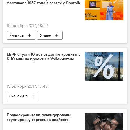
фестиваля 1957 года в гостях у Sputnik
ОАО "Алмалыкский горно-металлургический комбинат"
19 октября 2017, 18:22
Культура
В мире
XIX Всемирный фестиваль молодежи в Сочи
Сочи
ЕБРР спустя 10 лет выделил кредиты в
$110 млн на проекты в Узбекистане
19 октября 2017, 17:43
Экономика
Правоохранители ликвидировали
группировку торговцев спайсом