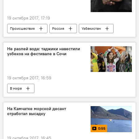
19 октября 2017, 17:19
Происшествия
Россия
Узбекистан
Кыргызстан
наркоторговец
спайс
Не разлей вода: таджики навестили
узбеков на фестивале в Сочи
19 октября 2017, 16:59
В мире
XIX Всемирный фестиваль молодежи в Сочи
Россия
Узбекистан
Таджикистан
На Камчатке морской десант
отработал высадку
Сочи
фестиваль
ВФМС
0:55
19 октября 2017, 16:45