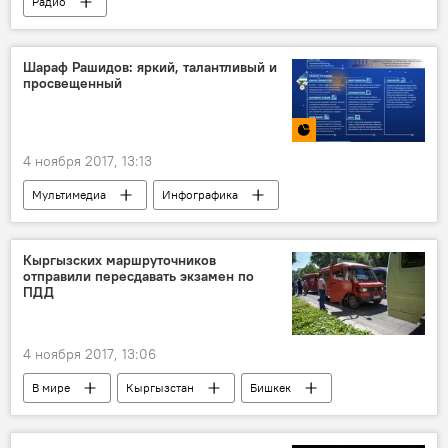
Радио
Шараф Рашидов: яркий, талантливый и
просвещенный
4 ноября 2017, 13:13
Мультимедиа
Инфографика
Узбекистан
Шараф Рашидов
Празднование 100-летия Шарафа Рашидова
Кыргызских маршруточников
отправили пересдавать экзамен по
ПДД
4 ноября 2017, 13:06
В мире
Кыргызстан
Бишкек