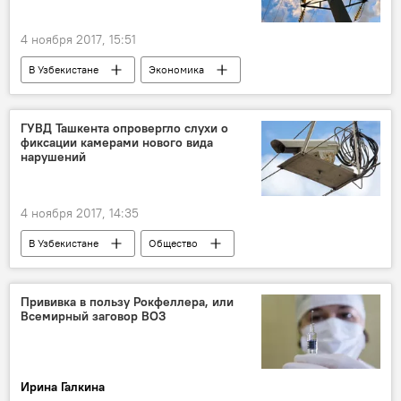
4 ноября 2017, 15:51
В Узбекистане
Экономика
Узбекистан
Туркменистан
ГУВД Ташкента опровергло слухи о
фиксации камерами нового вида
нарушений
4 ноября 2017, 14:35
В Узбекистане
Общество
События Ташкента
Узбекистан
Ташкент
Прививка в пользу Рокфеллера, или
Всемирный заговор ВОЗ
Безопасность дорожного движения в Узбекистане
Ирина Галкина