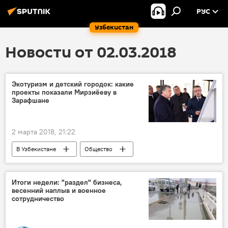
РУС
Узбекистан
Новости от 02.03.2018
Экотуризм и детский городок: какие
проекты показали Мирзиёеву в
Зарафшане
2 марта 2018, 21:22
В Узбекистане
Общество
Узбекистан
Зарафшан
Шавкат Мирзиёев
визит
Итоги недели: "раздел" бизнеса,
весенний наплыв и военное
Строительство
проект
сотрудничество
животноводство
инфраструктура