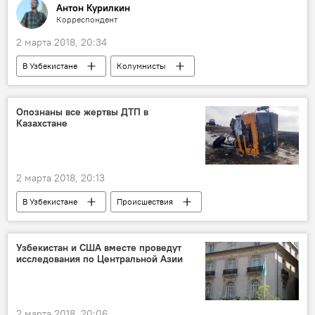
Антон Курилкин
Корреспондент
2 марта 2018, 20:34
В Узбекистане
Колумнисты
Узбекистан
Ташкент
Казахстан
Бухара
бизнес
потоп
Опознаны все жертвы ДТП в
Казахстане
потребители
2 марта 2018, 20:13
В Узбекистане
Происшествия
Казахстан
Хорезмская область
МЧС Узбекистана
Узбекистан и США вместе проведут
исследования по Центральной Азии
2 марта 2018, 20:06