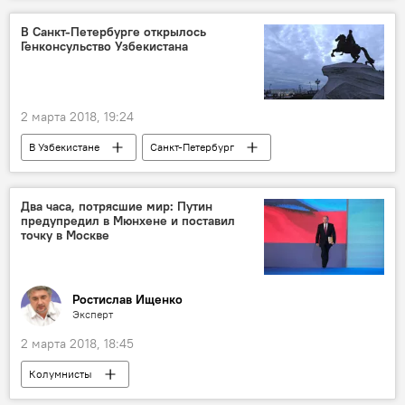
Узбекистан
Генпрокуратура Узбекистана
В Санкт-Петербурге открылось
Генконсульство Узбекистана
Задержание
прокурор
уголовное дело
2 марта 2018, 19:24
В Узбекистане
Санкт-Петербург
МИД Узбекистана
Политика
Два часа, потрясшие мир: Путин
предупредил в Мюнхене и поставил
точку в Москве
Ростислав Ищенко
Эксперт
2 марта 2018, 18:45
Колумнисты
Президентские выборы в России 2018