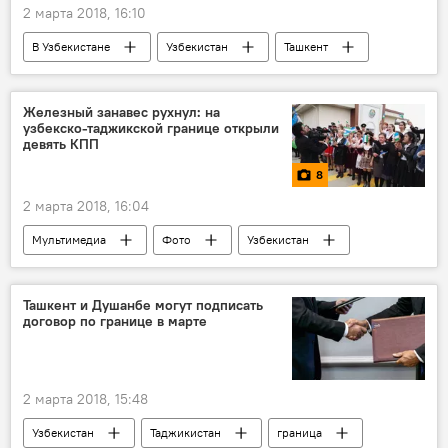
2 марта 2018, 16:10
В Узбекистане
Узбекистан
Ташкент
Германия
Шавкат Мирзиёев
Политика
Железный занавес рухнул: на
узбекско-таджикской границе открыли
девять КПП
8
2 марта 2018, 16:04
Мультимедиа
Фото
Узбекистан
Таджикистан
открытие
граница
КПП
Ташкент и Душанбе могут подписать
договор по границе в марте
2 марта 2018, 15:48
Узбекистан
Таджикистан
граница