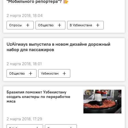
"Мобильного репортера"?
2 марта 2018, 18:04
Опросы
Общество
В Узбекистане
UzAirways выпустила в новом дизайне дорожный
набор для пассажиров
2 марта 2018, 18:01
Общество
Узбекистан
Узбекистон хаво йуллари
UzAirways
бортовое питание
Бразилия поможет Узбекистану
создать кластеры по переработке
мяса
2 марта 2018, 17:29