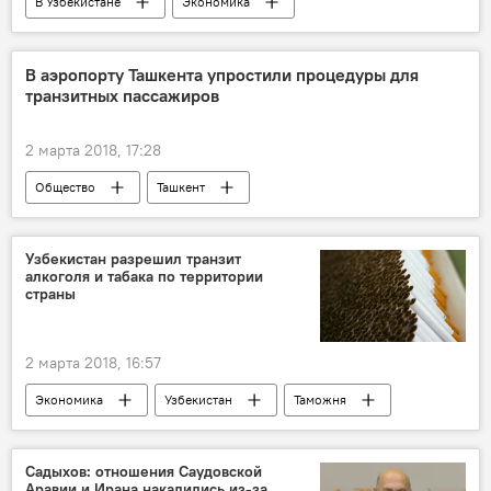
В Узбекистане
Экономика
Узбекистан
Бразилия
В аэропорту Ташкента упростили процедуры для
транзитных пассажиров
2 марта 2018, 17:28
Общество
Ташкент
Узбекистон хаво йуллари
UzAirways
аэропорт
транзит
Узбекистан разрешил транзит
алкоголя и табака по территории
страны
2 марта 2018, 16:57
Экономика
Узбекистан
Таможня
алкоголь
табак
транзит
Садыхов: отношения Саудовской
Аравии и Ирана накалились из-за