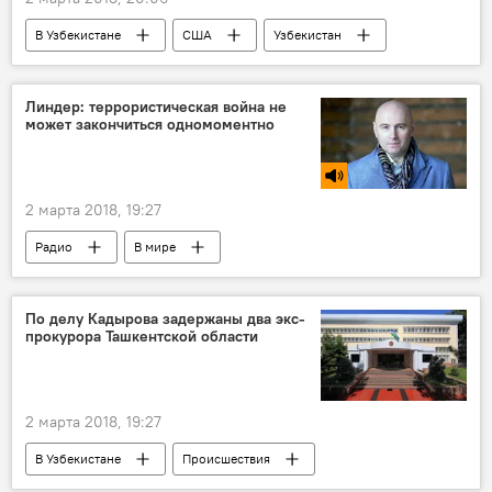
В Узбекистане
США
Узбекистан
Центральная Азия
сотрудничество
Политика
Линдер: террористическая война не
может закончиться одномоментно
2 марта 2018, 19:27
Радио
В мире
Борьба с терроризмом
По делу Кадырова задержаны два экс-
прокурора Ташкентской области
2 марта 2018, 19:27
В Узбекистане
Происшествия
Происшествия и криминал в Узбекистане