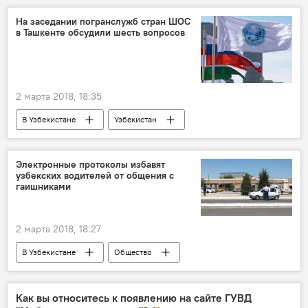
Россия
Владимир Путин
Политика
На заседании погранслужб стран ШОС
в Ташкенте обсудили шесть вопросов
2 марта 2018, 18:35
В Узбекистане
Узбекистан
Кыргызстан
Китай
ШОС
РАТС ШОС
пограничные зоны
Электронные протоколы избавят
узбекских водителей от общения с
погранслужба
Политика
гаишниками
2 марта 2018, 18:27
В Узбекистане
Общество
ГУВД Ташкента
УБДД
Как вы относитесь к появлению на сайте ГУВД