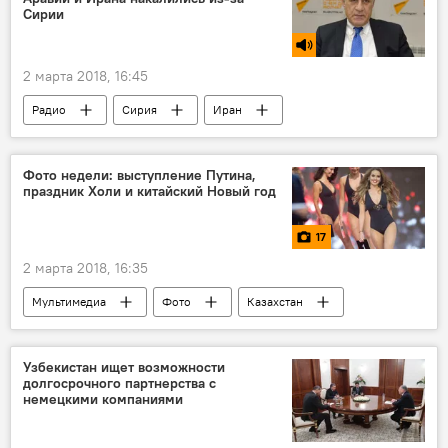
Сирии
2 марта 2018, 16:45
Радио
Сирия
Иран
Саудовская Аравия
Политика
Фото недели: выступление Путина,
праздник Холи и китайский Новый год
17
2 марта 2018, 16:35
Мультимедиа
Фото
Казахстан
Нью-Йорк
Непал
Владимир Путин
Узбекистан ищет возможности
долгосрочного партнерства с
немецкими компаниями