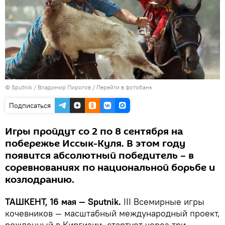
© Sputnik / Владимир Пирогов
/
Перейти в фотобанк
Подписаться
Игры пройдут со 2 по 8 сентября на
побережье Иссык-Куля. В этом году
появится абсолютный победитель – в
соревнованиях по национальной борьбе и
козлодранию.
ТАШКЕНТ, 16 мая — Sputnik.
III Всемирные игры
кочевников — масштабный международный проект,
рожденный в Киргизии, стартует через три