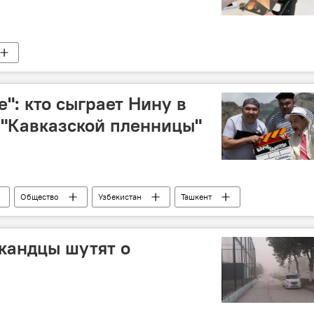
": кто сыграет Нину в
 "Кавказской пленницы"
Общество
Узбекистан
Ташкент
ркандцы шутят о