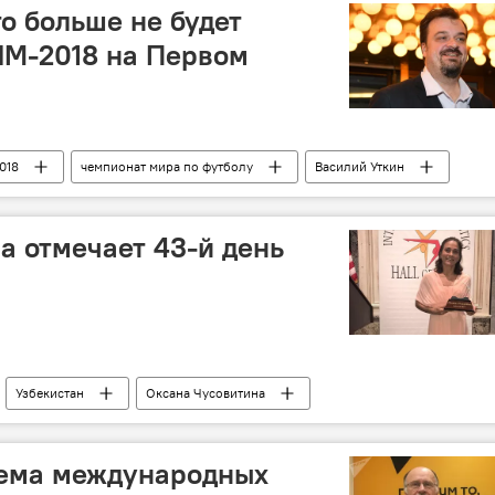
о больше не будет
ЧМ-2018 на Первом
018
чемпионат мира по футболу
Василий Уткин
а отмечает 43-й день
Узбекистан
Оксана Чусовитина
тема международных