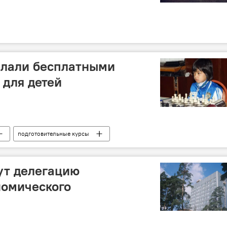
елали бесплатными
для детей
подготовительные курсы
ут делегацию
номического