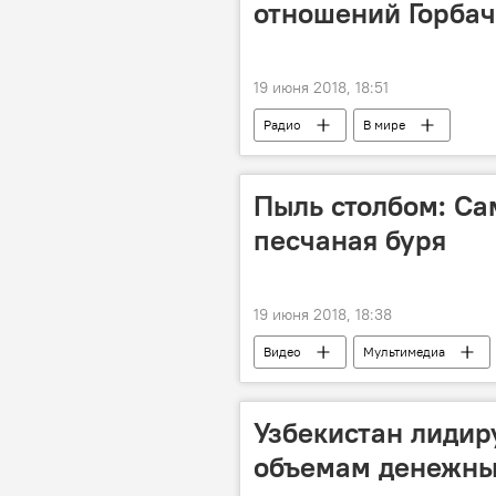
отношений Горбач
19 июня 2018, 18:51
Радио
В мире
Пыль столбом: С
песчаная буря
19 июня 2018, 18:38
Видео
Мультимедиа
Узбекистан лидир
объемам денежны