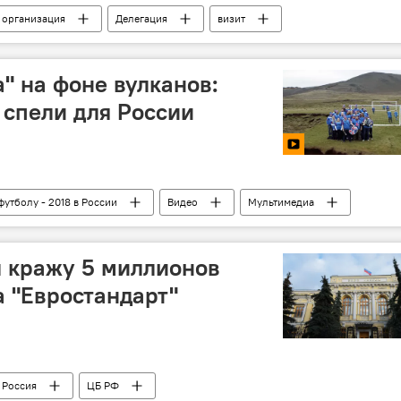
организация
Делегация
визит
" на фоне вулканов:
спели для России
утболу - 2018 в России
Видео
Мультимедиа
 кражу 5 миллионов
а "Евростандарт"
Россия
ЦБ РФ