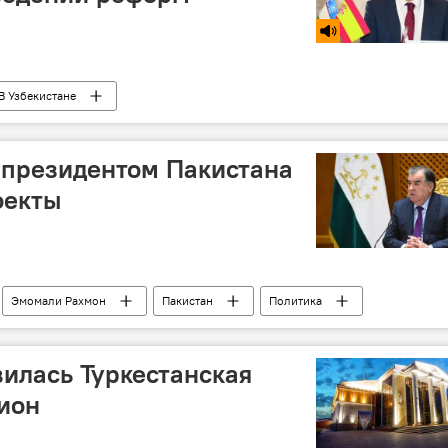
В Узбекистане
 президентом Пакистана
оекты
Эмомали Рахмон
Пакистан
Политика
вилась Туркестанская
гион