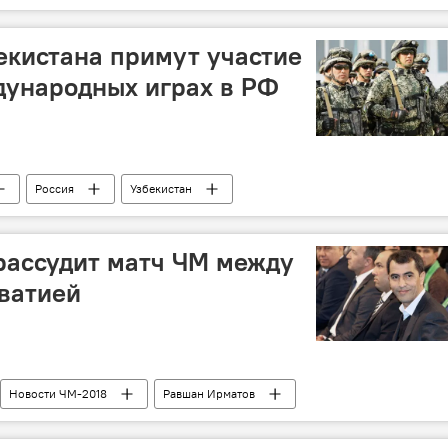
екистана примут участие
дународных играх в РФ
Россия
Узбекистан
рассудит матч ЧМ между
ватией
Новости ЧМ-2018
Равшан Ирматов