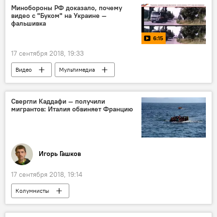
Минобороны РФ доказало, почему
видео с "Буком" на Украине —
фальшивка
6:15
17 сентября 2018, 19:33
Видео
Мультимедиа
Минобороны РФ
Украина
Нидерланды
Boeing
Свергли Каддафи — получили
мигрантов: Италия обвиняет Францию
Игорь Гашков
17 сентября 2018, 19:14
Колумнисты