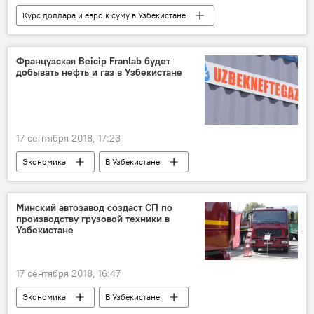
Курс доллара и евро к суму в Узбекистане
В Узбекистане
Общество
Экономика
Французская Beicip Franlab будет
добывать нефть и газ в Узбекистане
17 сентября 2018, 17:23
Экономика
В Узбекистане
Минский автозавод создаст СП по
производству грузовой техники в
Узбекистане
17 сентября 2018, 16:47
Экономика
В Узбекистане