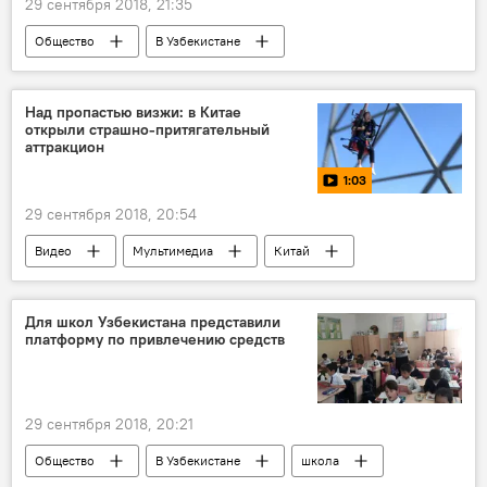
29 сентября 2018, 21:35
Общество
В Узбекистане
Узбекистон хаво йуллари
Самолет
wi-fi
Над пропастью визжи: в Китае
открыли страшно-притягательный
аттракцион
1:03
29 сентября 2018, 20:54
Видео
Мультимедиа
Китай
развлечение
Для школ Узбекистана представили
платформу по привлечению средств
29 сентября 2018, 20:21
Общество
В Узбекистане
школа