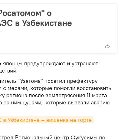
Росатомом" о
АЭС в Узбекистане
у
к японцы предупреждают и устраняют
дствий.
дитель "Узатома" посетил префектуру
я с мерами, которые помогли восстановить
у региона после землетрясения 11 марта
о за ним цунами, которые вызвали аварию
 в Узбекистане – вишенка на торте 
отрел Региональный центр Фукусимы по