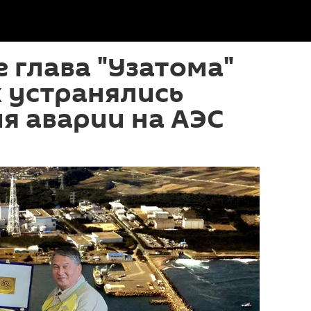
 глава "Узатома"
к устранялись
я аварии на АЭС