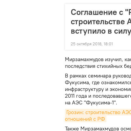
Соглашение с "
строительстве 
вступило в сил
25 октября 2018, 18:01
Мирзамахмудов изучил, ка
последствия стихийных бе
В рамках семинара руково
Фукусима, где ознакомилс
инфраструктуру и экономик
2011 года и последовавшег
на АЭС "Фукусима-1".
Грозин: строительство АЭС
отношений с РФ
Также Мирзамахмудов осм