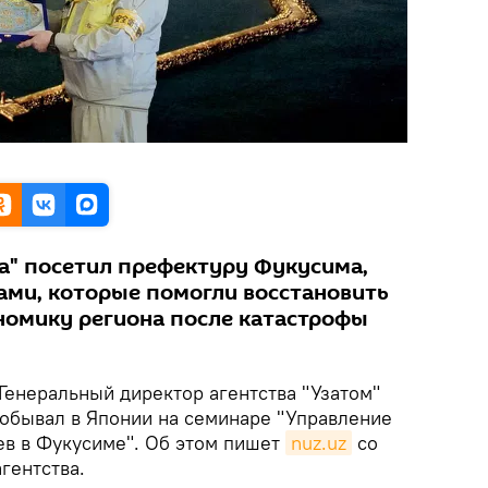
а" посетил префектуру Фукусима,
рами, которые помогли восстановить
номику региона после катастрофы
Генеральный директор агентства "Узатом"
обывал в Японии на семинаре "Управление
ев в Фукусиме". Об этом пишет
nuz.uz
со
гентства.