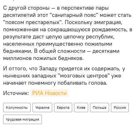
С другой стороны — в перспективе пары
десятилетий этот "санитарный пояс" может стать
"поясом престарелых". Поскольку эмиграция,
помноженная на сокращающуюся рождаемость, в
результате даст целую цепочку республик,
населенных преимущественно пожилыми
бедняками. В общей сложности — десятками
миллионов пожилых бедняков.
И оттого, что Западу придется их содержать, у
нынешних западных "мозговых центров" уже
начинает понемногу побаливать голова.
Источник:
РИА Новости
Колумнисты
Украина
Европа
Киев
Польша
Россия
трудовая миграция