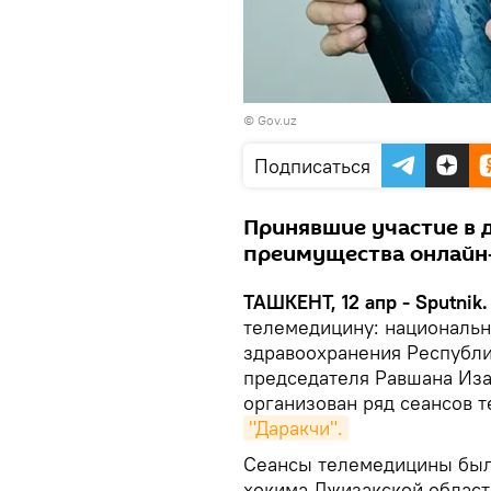
© Gov.uz
Подписаться
Принявшие участие в 
преимущества онлайн-
ТАШКЕНТ, 12 апр - Sputnik.
телемедицину: национальн
здравоохранения Республи
председателя Равшана Иза
организован ряд сеансов 
"Даракчи".
Сеансы телемедицины был
хокима Джизакской област