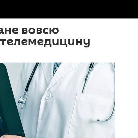
ане вовсю
 телемедицину