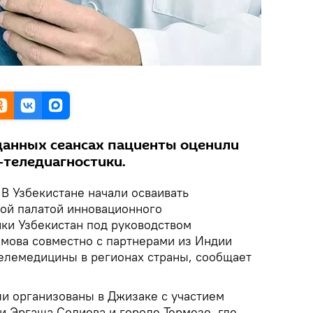
данных сеансах пациенты оценили
теледиагностики.
В Узбекистане начали осваивать
ой палатой инновационного
ки Узбекистан под руководством
мова совместно с партнерами из Индии
телемедицины в регионах страны, сообщает
и организованы в Джизаке с участием
и Эргаша Солиева и городе Термезе, где