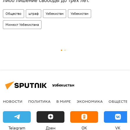
либо лишение свободы до трех лет.
Общество
штраф
Узбекистан
Узбекистан
Минюст Узбекистана
Узбекистан
НОВОСТИ
ПОЛИТИКА
В МИРЕ
ЭКОНОМИКА
ОБЩЕСТВ
Telegram
Дзен
OK
VK