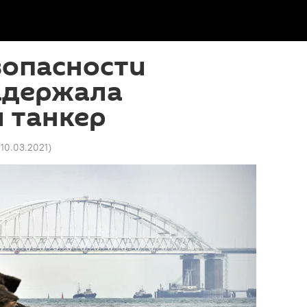
зопасности
адержала
 танкер
 10.03.2021
)