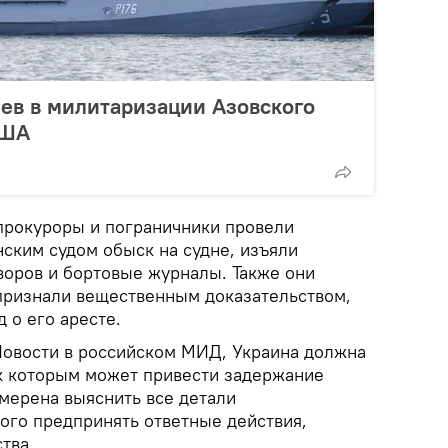
ев в милитаризации Азовского
США
прокуроры и пограничники провели
ским судом обыск на судне, изъяли
воров и бортовые журналы. Также они
признали вещественным доказательством,
д о его аресте.
Новости в российском МИД, Украина должна
 к которым может привести задержание
амерена выяснить все детали
ого предпринять ответные действия,
тва.