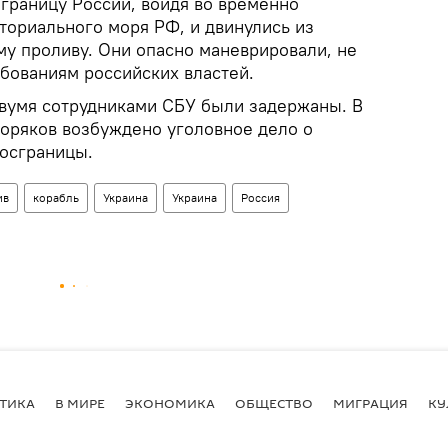
 границу России, войдя во временно
ториального моря РФ, и двинулись из
му проливу. Они опасно маневрировали, не
бованиям российских властей.
двумя сотрудниками СБУ были задержаны. В
оряков возбуждено уголовное дело о
осграницы.
ив
корабль
Украина
Украина
Россия
ТИКА
В МИРЕ
ЭКОНОМИКА
ОБЩЕСТВО
МИГРАЦИЯ
КУ