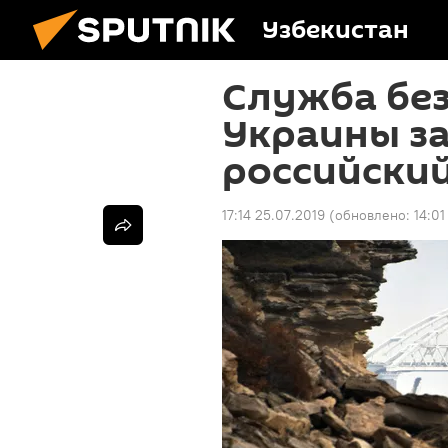
Узбекистан
Служба бе
Украины з
российский
17:14 25.07.2019
(обновлено:
14:01