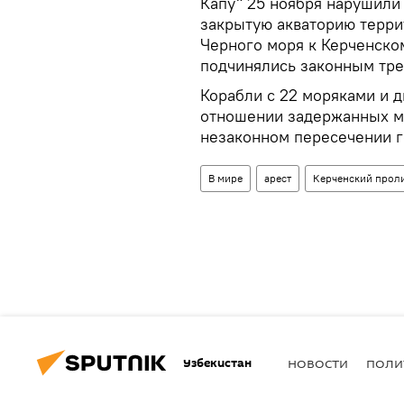
Капу" 25 ноября нарушили
закрытую акваторию терри
Черного моря к Керченско
подчинялись законным тре
Корабли с 22 моряками и 
отношении задержанных м
незаконном пересечении г
В мире
арест
Керченский прол
Узбекистан
НОВОСТИ
ПОЛИ