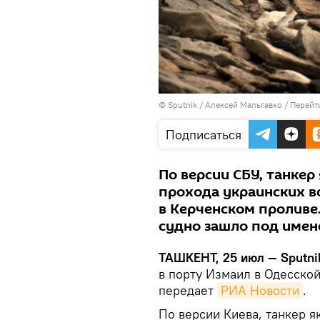
© Sputnik / Алексей Мальгавко
/
Перейт
Подписаться
По версии СБУ, танкер
прохода украинских в
в Керченском проливе.
судно зашло под имене
ТАШКЕНТ, 25 июл — Sputni
в порту Измаил в Одесско
передает
РИА Новости
.
По версии Киева, танкер я