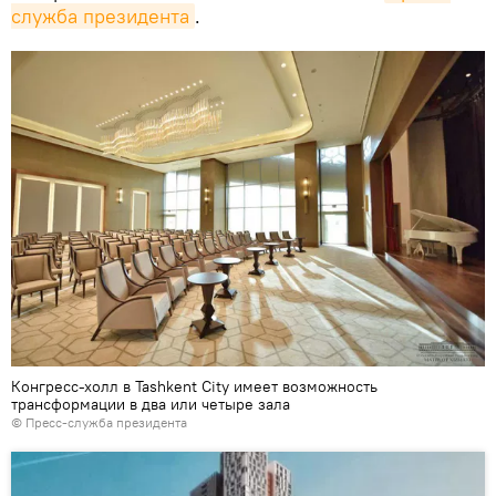
служба президента
.
Конгресс-холл в Tashkent City имеет возможность
трансформации в два или четыре зала
©
Пресс-служба президента