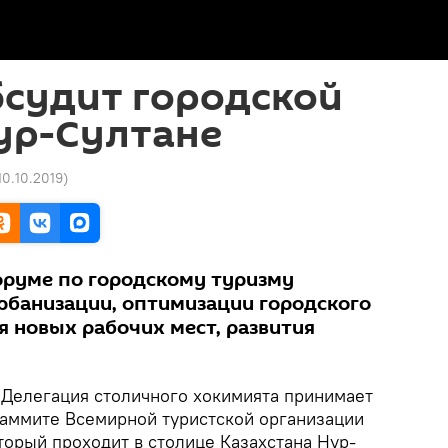
бсудит городской
ур-Султане
 10.10.2019
)
руме по городскому туризму
рбанизации, оптимизации городского
я новых рабочих мест, развития
Делегация столичного хокимията принимает
 саммите Всемирной туристской организации
торый проходит в столице Казахстана Нур-