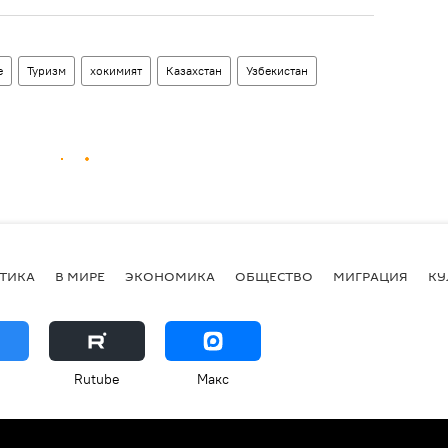
е
Туризм
хокимият
Казахстан
Узбекистан
ТИКА
В МИРЕ
ЭКОНОМИКА
ОБЩЕСТВО
МИГРАЦИЯ
КУ
Rutube
Макс