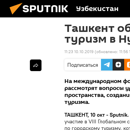
Узбекистан
Ташкент о
туризм в Н
11:23 10.10.2019
(обновлено:
11:56
Подписаться
На международном фо
рассмотрят вопросы у
пространства, создани
туризма.
ТАШКЕНТ, 10 окт - Sputnik.
участие в VIII Глобальном
по городскому туризму, ко