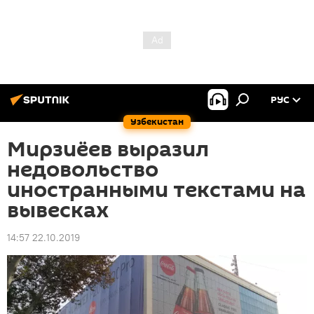
РУС
Узбекистан
Мирзиёев выразил
недовольство
иностранными текстами на
вывесках
14:57 22.10.2019