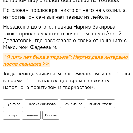
вечернем шоу с Аллой Довлатовой на YouTube.
По словам продюсера, никто от него не уходил, а,
напротив, он сам выгнал певицу из лейбла.
Незадолго до этого, певица Наргиз Закирова
также приняла участие в вечернем шоу с Аллой
Довлатовой, где рассказала о своих отношениях с
Максимом Фадеевым.
"Я пять лет была в тюрьме": Наргиз дала интервью 
после скандала >>
Тогда певица заявила, что в течение пяти лет "была
в тюрьме", но в настоящее время ее жизнь
наполнена позитивом и творчеством.
Культура
Наргиз Закирова
шоу-бизнес
знаменитости
звезды
скандал
Россия