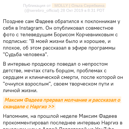
Публикация от
 MOLLY | Ольга Серябкина
(@serebro_official)
28 Окт 2019 в 8:31 PDT
Позднее сам Фадеев обратился к поклонникам у
себя в Instagram. Он опубликовал совместное
фото с телеведущим Борисом Корчевниковым с
подписью: "В моей жизни было и хорошее, и
плохое, об этом рассказал в эфире программы
"Судьба человека".
В интервью продюсер поведал о непростом
детстве, мечтах стать борцом, проблемах с
сердцем и клинической смерти, после которой он
"очнулся взрослым", своем творческом пути и
личной жизни.
Максим Фадеев прервал молчание и рассказал о 
скандале с Наргиз >>
Напомним, на прошлой неделе Максим Фадеев
прокомментировал последнее интервью Наргиз в