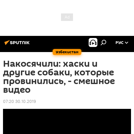
РУС
Узбекистан
Накосячили: хаски и
другие собаки, которые
провинились, - смешное
видео
07:20 30.10.2019