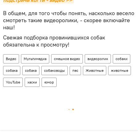
В общем, для того чтобы понять, насколько весело
смотреть такие видеоролики, - скорее включайте
наш!
Свежая подборка провинившихся собак
обязательна к просмотру!
Видео
Мультимедиа
смешное видео
видеоролик
собаки
собака
собака
собаководы
пес
Животные
животные
YouTube
хаски
юмор