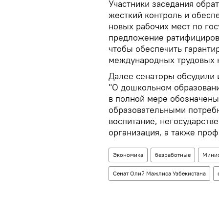
Участники заседания обрат
жесткий контроль и обеспе
новых рабочих мест по гос
предложение ратифицирова
чтобы обеспечить гаранти
международных трудовых 
Далее сенаторы обсудили 
"О дошкольном образовани
в полной мере обозначены 
образовательными потребн
воспитание, негосударств
организация, а также проф
Экономика
безработные
Минис
Сенат Олий Мажлиса Узбекистана