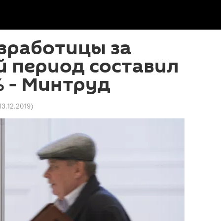
зработицы за
 период составил
 - Минтруд
13.12.2019
)