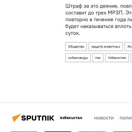
Штраф за это деяние, пов
составит до трех МРЗП. Э
повторно в течение года л
будет наказываться вплоть
суток.
Общество
защита животных
Жи
собаководы
пес
Узбекистан
Узбекистан
НОВОСТИ
ПОЛИ