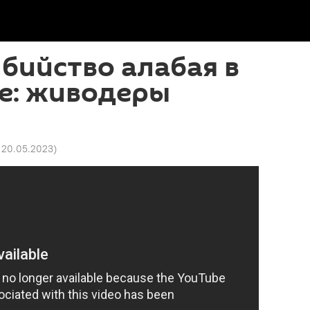
бийство алабая в
е: живодеры
 20.05.2023
)