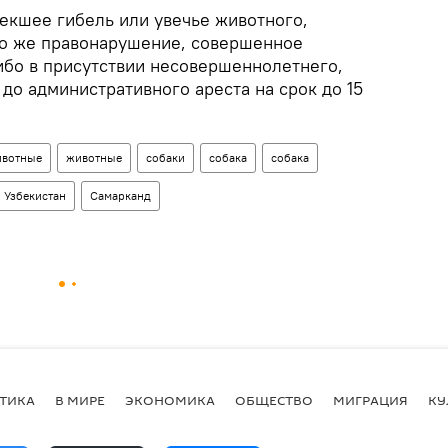
лекшее гибель или увечье животного,
то же правонарушение, совершенное
ибо в присутствии несовершеннолетнего,
 до административного ареста на срок до 15
вотные
животные
собаки
собака
собака
Узбекистан
Самарканд
ТИКА
В МИРЕ
ЭКОНОМИКА
ОБЩЕСТВО
МИГРАЦИЯ
КУ