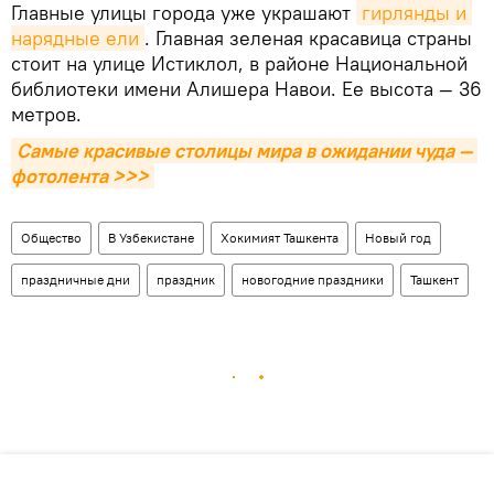
Главные улицы города уже украшают
гирлянды и 
нарядные ели
. Главная зеленая красавица страны
стоит на улице Истиклол, в районе Национальной
библиотеки имени Алишера Навои. Ее высота — 36
метров.
Самые красивые столицы мира в ожидании чуда — 
фотолента >>>
Общество
В Узбекистане
Хокимият Ташкента
Новый год
праздничные дни
праздник
новогодние праздники
Ташкент