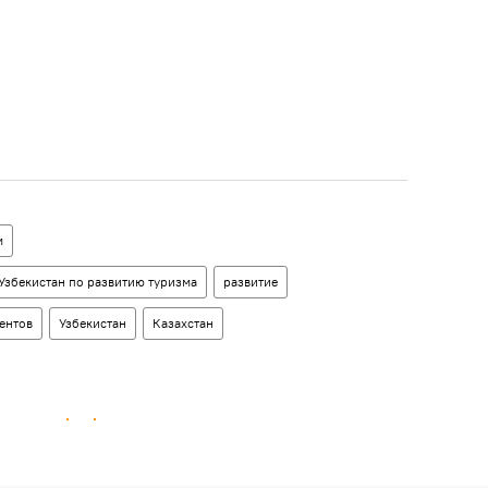
м
Узбекистан по развитию туризма
развитие
ентов
Узбекистан
Казахстан