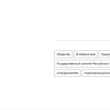
Общество
В Узбекистане
Туриз
Государственный комитет Республики 
сотрудничество
подписание докум