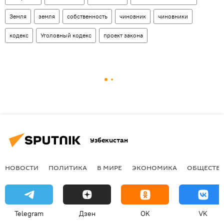
Земля
земля
собственность
чиновник
чиновники
кодекс
Уголовный кодекс
проект закона
Узбекистан
НОВОСТИ
ПОЛИТИКА
В МИРЕ
ЭКОНОМИКА
ОБЩЕСТВ
Telegram
Дзен
OK
VK