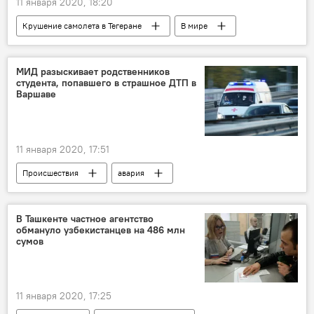
11 января 2020, 18:20
Крушение самолета в Тегеране
В мире
Иран
Украина
крушение самолета
МИД разыскивает родственников
студента, попавшего в страшное ДТП в
Варшаве
11 января 2020, 17:51
Происшествия
авария
МИД Узбекистана
Польша
Варшава
В Ташкенте частное агентство
обмануло узбекистанцев на 486 млн
сумов
11 января 2020, 17:25