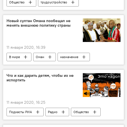
Общество
трудоустройство
работа
ГУВД Ташкента
Узбекистан
Новый султан Омана пообещал не
менять внешнюю политику страны
11 января 2020, 16:39
В мире
Оман
назначение
Ближний Восток
Что и как дарить детям, чтобы их не
испортить
11 января 2020, 16:25
Подкасты РИА
Радио
Общество