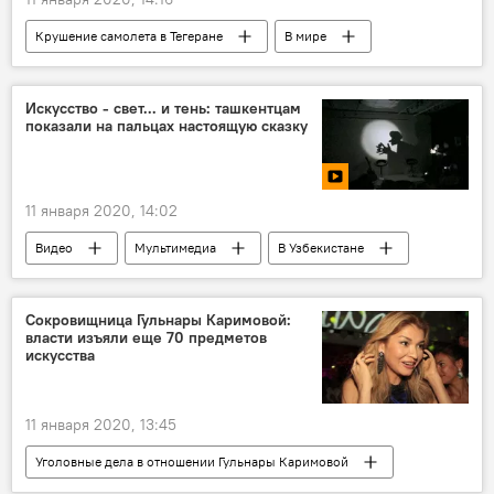
Крушение самолета в Тегеране
В мире
Иран
самолет
Крушение
Украина
Владимир Зеленский
Искусство - свет... и тень: ташкентцам
показали на пальцах настоящую сказку
11 января 2020, 14:02
Видео
Мультимедиа
В Узбекистане
Культура
Сокровищница Гульнары Каримовой:
власти изъяли еще 70 предметов
искусства
11 января 2020, 13:45
Уголовные дела в отношении Гульнары Каримовой