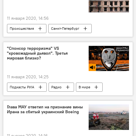
11 января 2020, 14:56
Происшествия
Санкт-Петербург
Россия
стройка
"Спонсор терроризма" VS
"кровожадный дьявол". Третья
мировая близко?
11 января 2020, 14:25
Подкасты РИА
Радио
В мире
Глава МАУ ответил на признание вины
Ирана за сбитый украинский Boeing
11 января 2020, 14:16