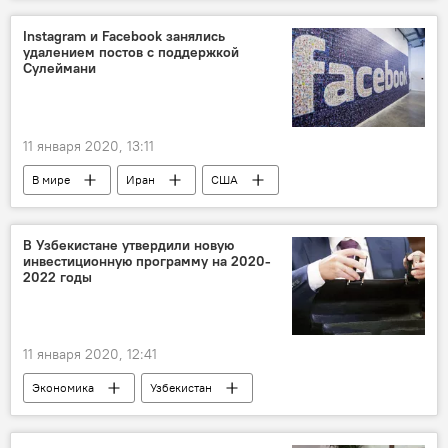
Общество
Гульнара Каримова
суд
уголовное дело
Узбекистан
Instagram и Facebook занялись
удалением постов с поддержкой
Сулеймани
11 января 2020, 13:11
В мире
Иран
США
Instagram
facebook
В Узбекистане утвердили новую
инвестиционную программу на 2020-
2022 годы
11 января 2020, 12:41
Экономика
Узбекистан
Инвестиции