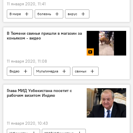
11 января 2020, 11:41
В мире
болезнь
вирус
Китай
здоровье
Вспышка нового типа коронавируса в Китае
В Тюмени свиньи пришли в магазин за
коньяком - видео
11 января 2020, 11:08
Видео
Мультимедиа
свиньи
Тюмень
магазин
продукты
Россия
Глава МИД Узбекистана посетит с
рабочим визитом Индию
11 января 2020, 10:43