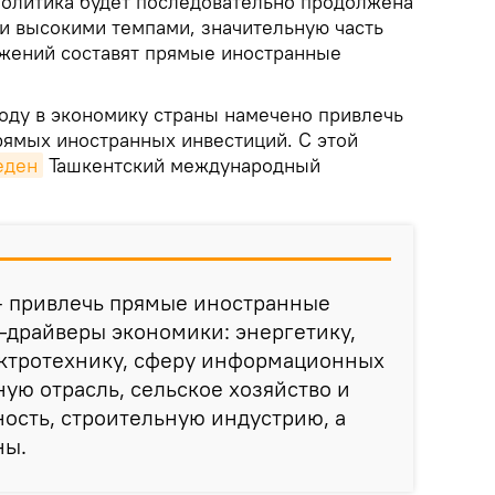
политика будет последовательно продолжена
ки высокими темпами, значительную часть
жений составят прямые иностранные
году в экономику страны намечено привлечь
рямых иностранных инвестиций. С этой
еден
Ташкентский международный
 – привлечь прямые иностранные
-драйверы экономики: энергетику,
ктротехнику, сферу информационных
ную отрасль, сельское хозяйство и
сть, строительную индустрию, а
ны.