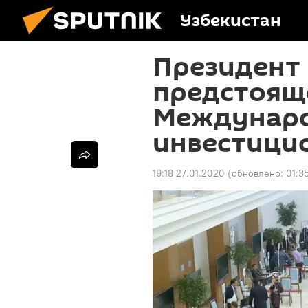
Узбекистан
Президент
предстоящ
Междунар
инвестици
19:18 27.01.2020
(обновлено:
01:3