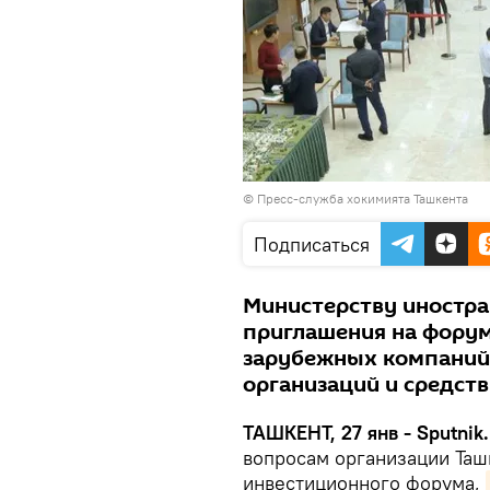
© Пресс-служба хокимията Ташкента
Подписаться
Министерству иностра
приглашения на фору
зарубежных компаний
организаций и средст
ТАШКЕНТ, 27 янв - Sputnik.
вопросам организации Та
инвестиционного форума,