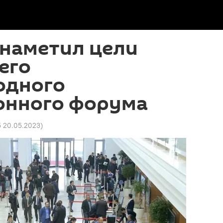
 наметил цели
его
одного
онного форума
5 20.05.2023
)