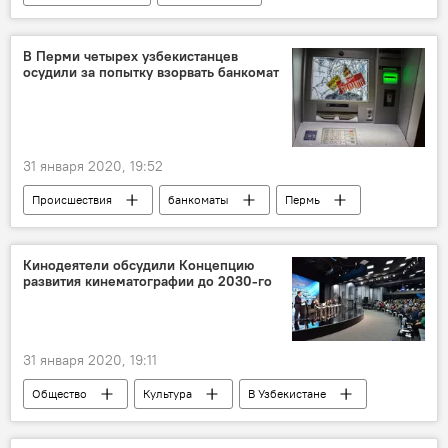
детский сад
Строительство
Ташкентская область
Узбекистан
В Перми четырех узбекистанцев
осудили за попытку взорвать банкомат
Агриппина Шин
31 января 2020, 19:52
Происшествия
банкоматы
Пермь
Россия
Узбекистанцы
Кинодеятели обсудили Концепцию
развития кинематографии до 2030-го
31 января 2020, 19:11
Общество
Культура
В Узбекистане
узбеккино