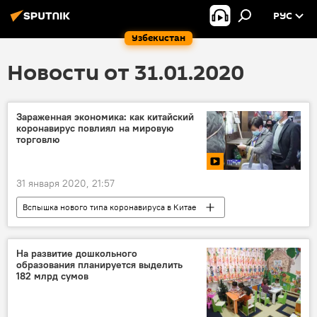
РУС
Узбекистан
Новости от 31.01.2020
Зараженная экономика: как китайский
коронавирус повлиял на мировую
торговлю
31 января 2020, 21:57
Вспышка нового типа коронавируса в Китае
Видео
Мультимедиа
В мире
Общество
Экономика
Китай
На развитие дошкольного
образования планируется выделить
Коронавирус COVID-19
Экономика
182 млрд сумов
фондовая биржа