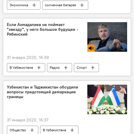
Экономика
солнечная батарея
Солнечная энергия
Узбекистан
Министерство энергетики Узбекистана
Если Ахмадалиев не поймает
"звезду", у него большое будущее -
Рябинский
31 января 2020, 16:39
В Узбекистане
Радио
Спорт
Узбекистан
Бокс
Узбекистан и Таджикистан обсудили
вопросы предстоящей демаркации
границы
31 января 2020, 16:37
Общество
В Узбекистане