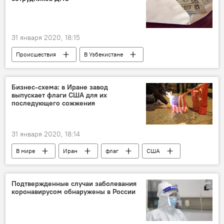
31 января 2020, 18:15
Происшествия
В Узбекистане
Бухарская область
уголовное дело
взятка
ДПС
Задержание
Бизнес-схема: в Иране завод
выпускает флаги США для их
последующего сожжения
31 января 2020, 18:14
В мире
Иран
флаг
США
Подтвержденные случаи заболевания
коронавирусом обнаружены в России