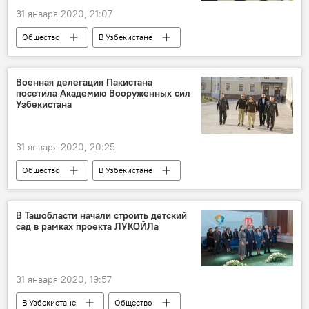
31 января 2020, 21:07
Общество
В Узбекистане
Экономика
детский сад
Узбекистан
Постановление
Военная делегация Пакистана
посетила Академию Вооруженных сил
Узбекистана
31 января 2020, 20:25
Общество
В Узбекистане
Вооруженные силы
Узбекистан
Пакистан
сотрудничество
В Ташобласти начали строить детский
сад в рамках проекта ЛУКОЙЛа
31 января 2020, 19:57
В Узбекистане
Общество