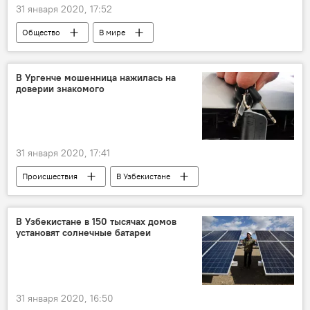
31 января 2020, 17:52
Общество
В мире
Вспышка нового типа коронавируса в Китае
Коронавирус COVID-19
Китай
В Ургенче мошенница нажилась на
доверии знакомого
граждане
Тюмень
Россия
31 января 2020, 17:41
Происшествия
В Узбекистане
мошенничество
уголовное дело
Узбекистан
Ургенч
автомобили
В Узбекистане в 150 тысячах домов
установят солнечные батареи
машина
31 января 2020, 16:50