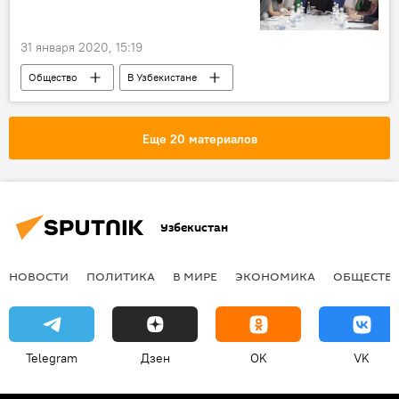
31 января 2020, 15:19
Общество
В Узбекистане
Саида Мирзиёева
Комил Алламжонов
председательство
Узбекистан
Еще 20 материалов
СМИ
развитие
Узбекистан
НОВОСТИ
ПОЛИТИКА
В МИРЕ
ЭКОНОМИКА
ОБЩЕСТВ
Telegram
Дзен
OK
VK