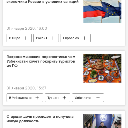
экономики России в условиях санкций
31 января 2020, 16:00
В мире
Россия
Евросоюз
санкции
Гастрономические перспективы: чем
Узбекистан хочет покорить туристов
из РФ
31 января 2020, 15:37
В Узбекистане
Туризм
Узбекистан
Туризм
Россия
вино
национальные блюда
Старшая дочь президента получила
новую должность