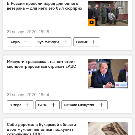
Национальное агентство "Узбеккино"
В России провели парад для одного
ветерана — для него это был сюрприз
Законопроект
кинематограф
31 января 2020, 18:58
Видео
Мультимедиа
Россия
Великая Отечественная война
ветеран
победа
память
СССР
Мишустин рассказал, на чем стоит
сконцентрироваться странам ЕАЭС
31 января 2020, 18:54
В мире
ЕАЭС
Михаил Мишустин
Экономика
Алматы
Политика
Россия
Себе дороже: в Бухарской области
двое мужчин пытались подкупить
сотрудников ДПС