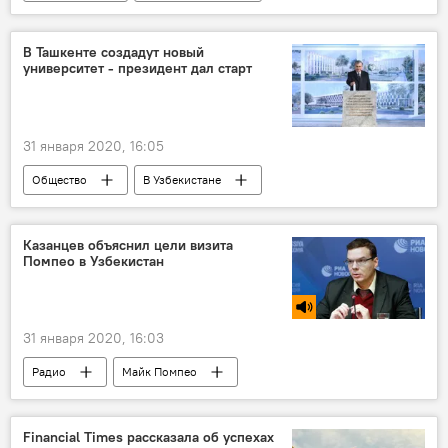
Узбекистан
Таджикистан
демаркация
госграница
Душанбе
В Ташкенте создадут новый
университет - президент дал старт
МИД Узбекистана
Политика
31 января 2020, 16:05
Общество
В Узбекистане
Президент
Шавкат Мирзиёев
Университет
Узбекистан
Ташкент
Казанцев объяснил цели визита
Помпео в Узбекистан
31 января 2020, 16:03
Радио
Майк Помпео
Шавкат Мирзиёев
Узбекистан
США
Политика
Financial Times рассказала об успехах