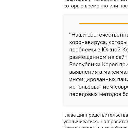
которые временно или пос
"Наши соотечественн
коронавируса, котор
проблемы в Южной Кор
размещенном на сайте
Республики Корея при
выявления в максима
инфицированных паци
использованием совр
передовых методов бо
Глава диппредствительств
увеличиваться, но правит
Корея уверены, что в бли