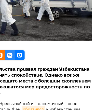
льства призвал граждан Узбекистана
нять спокойствие. Однако все же
сещать места с большим скоплением
рживаться мер предосторожности по
.
Чрезвычайный и Полномочный Посол
италий Фен
обратился
к узбекистанцам,