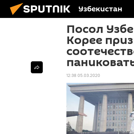
Узбекистан
Посол Узб
Корее приз
соотечеств
паниковат
12:38 05.03.2020