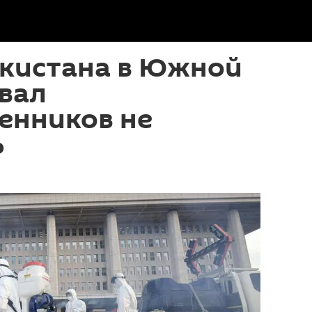
екистана в Южной
вал
енников не
ь