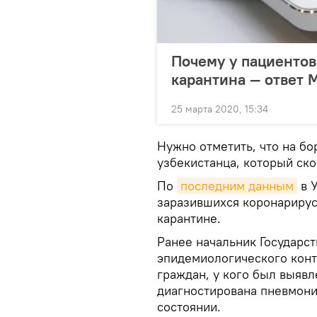
Почему у пациенто
карантина — ответ 
25 марта 2020, 15:34
Нужно отметить, что на бо
узбекистанца, который ско
По
последним данным
в У
заразившихся коронарирус
карантине.
Ранее начальник Государс
эпидемиологического кон
граждан, у кого был выявл
диагностирована пневмони
состоянии.