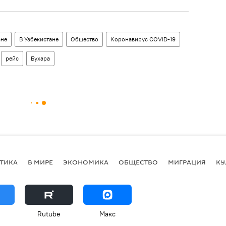
ане
В Узбекистане
Общество
Коронавирус COVID-19
рейс
Бухара
ТИКА
В МИРЕ
ЭКОНОМИКА
ОБЩЕСТВО
МИГРАЦИЯ
КУ
Rutube
Макс