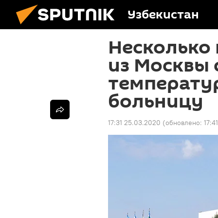
Узбекистан
Несколько 
из Москвы 
температу
больницу
17:31 25.03.2020
(обновлено:
17:4