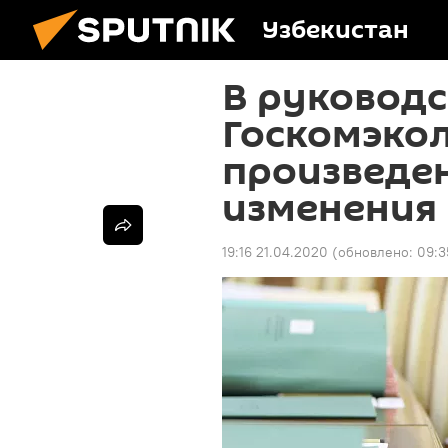
Узбекистан
В руководс
Госкомэко
произведе
изменения
19:16 21.04.2020
(обновлено:
09:3