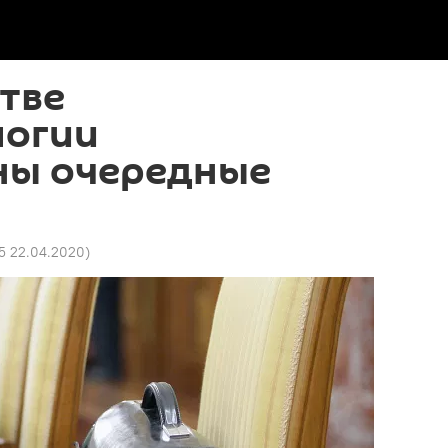
тве
логии
ны очередные
5 22.04.2020
)