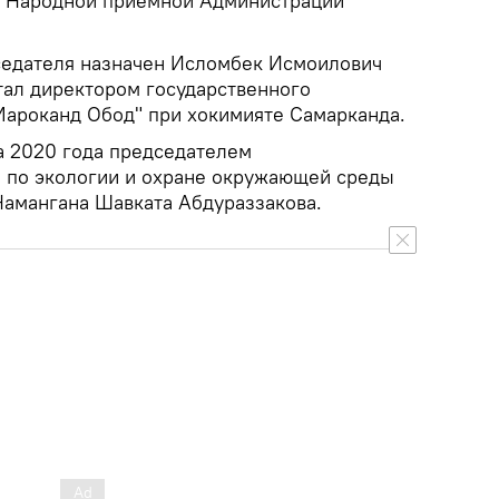
и Народной приемной Администрации
седателя назначен Исломбек Исмоилович
тал директором государственного
Мароканд Обод" при хокимияте Самарканда.
та 2020 года председателем
а по экологии и охране окружающей среды
Намангана Шавката Абдураззакова.