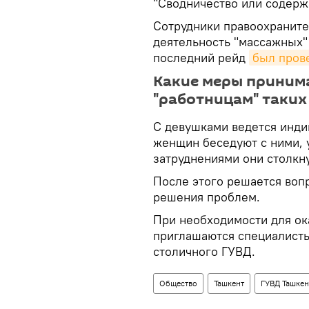
"Сводничество или содерж
Сотрудники правоохраните
деятельность "массажных" 
последний рейд
был пров
Какие меры приним
"работницам" таких
С девушками ведется инди
женщин беседуют с ними, 
затруднениями они столкн
После этого решается вопр
решения проблем.
При необходимости для ок
приглашаются специалисты
столичного ГУВД.
Общество
Ташкент
ГУВД Ташкен