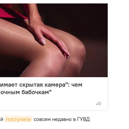
нимает скрытая камера": чем
ночным бабочкам"
ий
поступили
совсем недавно в ГУВД