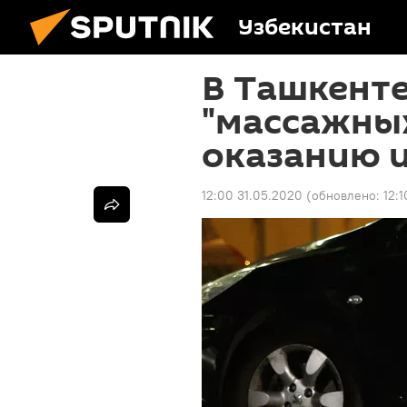
Узбекистан
В Ташкенте
"массажных
оказанию 
12:00 31.05.2020
(обновлено:
12: