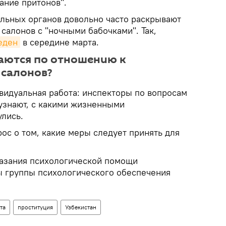
ание притонов".
льных органов довольно часто раскрывают
салонов с "ночными бабочками". Так,
еден
в середине марта.
аются по отношению к
 салонов?
видуальная работа: инспекторы по вопросам
узнают, с какими жизненными
улись.
ос о том, какие меры следует принять для
азания психологической помощи
 группы психологического обеспечения
та
проституция
Узбекистан