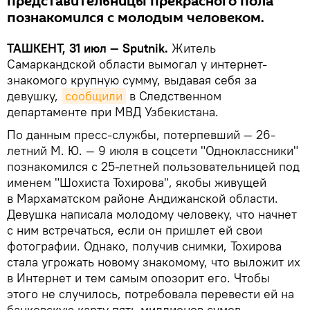
представительницы прекрасного пола
познакомился с молодым человеком.
ТАШКЕНТ, 31 июл — Sputnik.
Житель
Самаркандской области вымогал у интернет-
знакомого крупную сумму, выдавая себя за
девушку,
сообщили
в Следственном
департаменте при МВД Узбекистана.
По данным пресс-службы, потерпевший — 26-
летний М. Ю. — 9 июля в соцсети "Одноклассники"
познакомился с 25-летней пользовательницей под
именем "Шохиста Тохирова", якобы живущей
в Мархаматском районе Андижанской области.
Девушка написала молодому человеку, что начнет
с ним встречаться, если он пришлет ей свои
фотографии. Однако, получив снимки, Тохирова
стала угрожать новому знакомому, что выложит их
в Интернет и тем самым опозорит его. Чтобы
этого не случилось, потребовала перевести ей на
банковскую карту пять миллионов сумов.