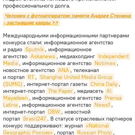
профессионального долга.
Человек с фотоаппаратом: памяти Андрея Стенина 
- застывшие кадры >>
Международными информационными партнерами
конкурса стали: информационное агентство
и радио
Sputnik
, информационное
агентство
Askanews
, медиахолдинг
Independent 
Media
, информационное агентство
Notimex
,
новостное агентство
ANA
, телеканал
и портал
RT
,
Shanghai United Media Group 
(SUMG)
, интернет-портал газеты
China Daily
,
интернет-портал
The Paper
, медиасеть
Al 
Mayadeen
, информационное агентство
Prensa 
Latina
, информационное агентство
News1
,
интернет-портал
DBW
, новостной
портал
Brasil247
. В статусе отраслевых партнеров
конкурс поддерживают: журнал
«National 
Geographic Россия»
, портал
Russian Photo
,