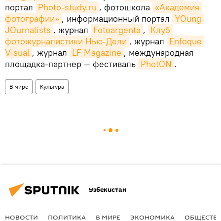
портал
Photo-study.ru
, фотошкола
«Академия 
фотографии»
, информационный портал
YOung 
JOurnalists
, журнал
Fotoargenta
,
Клуб 
фотожурналистики Нью-Дели
, журнал
Enfoque 
Visual
, журнал
LF Magazine
, международная
площадка-партнер — фестиваль
PhotON
.
В мире
Культура
Узбекистан
НОВОСТИ
ПОЛИТИКА
В МИРЕ
ЭКОНОМИКА
ОБЩЕСТВ